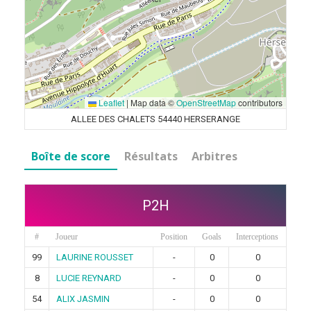
Leaflet
|
Map data ©
OpenStreetMap
contributors
ALLEE DES CHALETS 54440 HERSERANGE
Boîte de score
Résultats
Arbitres
P2H
#
Joueur
Position
Goals
Interceptions
99
LAURINE ROUSSET
-
0
0
8
LUCIE REYNARD
-
0
0
54
ALIX JASMIN
-
0
0