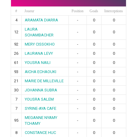
#
Joueur
Position
Goals
Interceptions
4
ARAMATA DIARRA
-
0
0
LAURA
12
-
0
0
SCHAMBACHER
92
MERY CISSOKHO
-
0
0
26
LAURANA LEVY
-
0
0
61
YOUSRA NAILI
-
0
0
93
AICHA ECHAOUKI
-
0
0
21
MARIE DE MILLEVILLE
-
0
0
30
JOHANNA SUBRA
-
0
0
7
YOUSRA SALEM
-
0
0
7
SYRINE-AYA CAFE
-
0
0
MEGANNE NYAMY
95
-
0
0
TCHAMY
8
CONSTANCE HUC
-
0
0