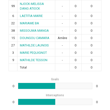
NJOCK-MELISSA
99
-
0
0
DANG ATIOCK
6
LAETITIA MARIE
-
0
0
22
MARIAME BA
-
0
0
38
MISSOUMA MANGA
-
0
0
15
DOUNGOU CAMARA
Arrière
0
0
27
MATHILDE LAUNOIS
-
0
0
3
MARIE PEQUIGNOT
-
0
0
9
MATHILDE TESSON
-
0
0
Total
0
0
Goals
0
0
Interceptions
0
0