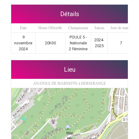
Détails
Date
Heure Officielle
Championnat
Saison
Jour de match
9
POULE 5 -
2024-
novembre
20h30
Nationale
7
2025
2024
2 féminine
Lieu
ANATOLE DE MARNEFFE à HERSERANGE