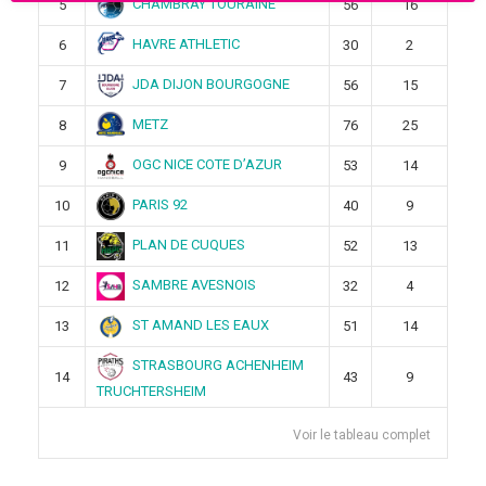
CHAMBRAY TOURAINE
5
56
16
HAVRE ATHLETIC
6
30
2
JDA DIJON BOURGOGNE
7
56
15
METZ
8
76
25
OGC NICE COTE D’AZUR
9
53
14
PARIS 92
10
40
9
PLAN DE CUQUES
11
52
13
SAMBRE AVESNOIS
12
32
4
ST AMAND LES EAUX
13
51
14
STRASBOURG ACHENHEIM
14
43
9
TRUCHTERSHEIM
Voir le tableau complet