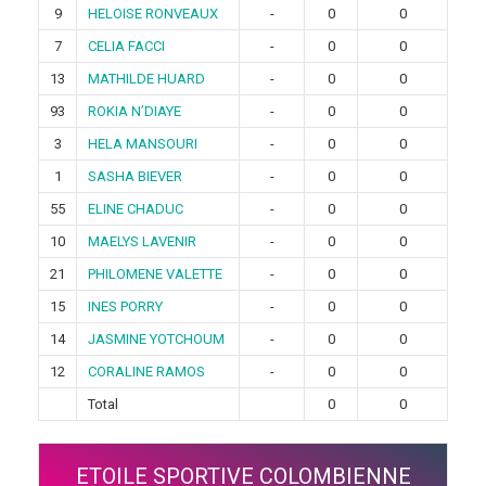
9
HELOISE RONVEAUX
-
0
0
7
CELIA FACCI
-
0
0
13
MATHILDE HUARD
-
0
0
93
ROKIA N’DIAYE
-
0
0
3
HELA MANSOURI
-
0
0
1
SASHA BIEVER
-
0
0
55
ELINE CHADUC
-
0
0
10
MAELYS LAVENIR
-
0
0
21
PHILOMENE VALETTE
-
0
0
15
INES PORRY
-
0
0
14
JASMINE YOTCHOUM
-
0
0
12
CORALINE RAMOS
-
0
0
Total
0
0
ETOILE SPORTIVE COLOMBIENNE