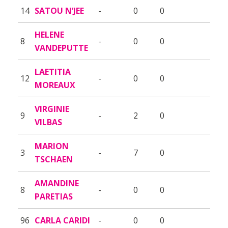
14
SATOU N’JEE
-
0
0
HELENE
8
-
0
0
VANDEPUTTE
LAETITIA
12
-
0
0
MOREAUX
VIRGINIE
9
-
2
0
VILBAS
MARION
3
-
7
0
TSCHAEN
AMANDINE
8
-
0
0
PARETIAS
96
CARLA CARIDI
-
0
0