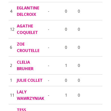
EGLANTINE
4
-
0
0
DELCROIX
AGATHE
12
-
0
0
COQUELET
ZOE
6
-
0
0
CROUTELLE
CLELIA
2
-
1
0
BRUHIER
1
JULIE COLLET
-
0
0
LALY
11
-
1
0
WAWRZYNIAK
TESS