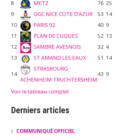
8
METZ
76
25
9
OGC NICE COTE D’AZUR
53
14
10
PARIS 92
40
9
11
PLAN DE CUQUES
52
13
12
SAMBRE AVESNOIS
32
4
13
ST AMAND LES EAUX
51
14
STRASBOURG
14
43
9
ACHENHEIM TRUCHTERSHEIM
Voir le tableau complet
Derniers articles
COMMUNIQUÉ OFFICIEL