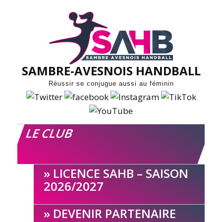
Skip
to
content
SAMBRE-AVESNOIS HANDBALL
Réussir se conjugue aussi au féminin
LE CLUB
LICENCE SAHB – SAISON
2026/2027
DEVENIR PARTENAIRE