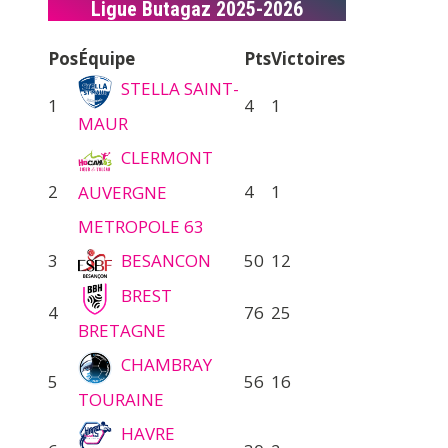
Ligue Butagaz 2025-2026
Pos
Équipe
Pts
Victoires
STELLA SAINT-
1
4
1
MAUR
CLERMONT
2
4
1
AUVERGNE
METROPOLE 63
3
BESANCON
50
12
BREST
4
76
25
BRETAGNE
CHAMBRAY
5
56
16
TOURAINE
HAVRE