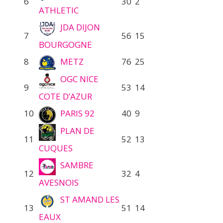
6
30
2
ATHLETIC
JDA DIJON
7
56
15
BOURGOGNE
8
METZ
76
25
OGC NICE
9
53
14
COTE D’AZUR
10
PARIS 92
40
9
PLAN DE
11
52
13
CUQUES
SAMBRE
12
32
4
AVESNOIS
ST AMAND LES
13
51
14
EAUX