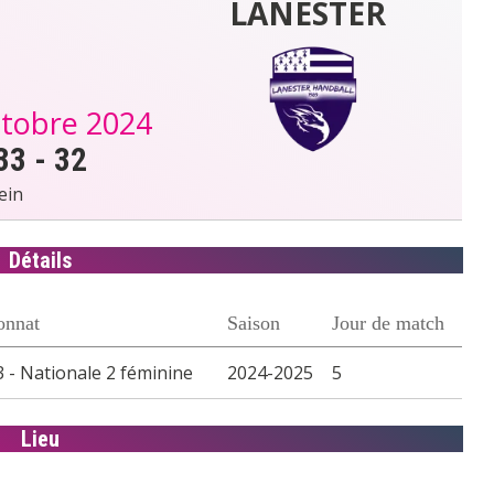
LANESTER
ctobre 2024
33
-
32
ein
Détails
onnat
Saison
Jour de match
 - Nationale 2 féminine
2024-2025
5
Lieu