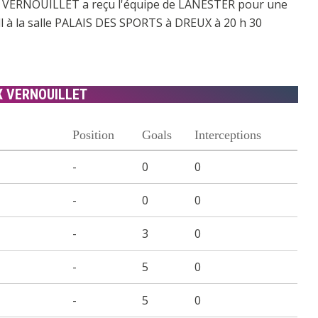
UX VERNOUILLET a reçu l'équipe de LANESTER pour une
l à la salle PALAIS DES SPORTS à DREUX à 20 h 30
X VERNOUILLET
Position
Goals
Interceptions
-
0
0
-
0
0
-
3
0
-
5
0
-
5
0