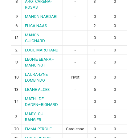
8
AROTCARENA-
-
3
0
ROSAS
9
MANON NARDARI
-
0
0
6
ELICA NAAS
-
2
0
MANON
12
-
0
0
GUIGNARD
2
LUCIE MARCHAND
-
1
0
LEONIE EBARA–
8
-
2
0
MANGINOT
LAURA-LYNE
10
Pivot
0
0
LOMBINDO
13
LEANE ALCEE
-
5
0
MATHILDE
14
-
0
0
DADEN–BIGNARD
MARYLOU
3
-
0
0
RANGIER
70
EMMA PERCHE
Gardienne
0
0