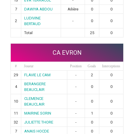
13
EVA TERRACOL
-
0
0
7
DAWIYA ABDOU
Ailière
0
0
LUDIVINE
2
-
0
0
BERTAUD
Total
25
0
CA EVRON
#
Joueur
Position
Goals
Interceptions
29
FLAVIE LE CAM
-
2
0
BERANGERE
4
-
0
0
BEAUCLAIR
CLEMENCE
10
-
0
0
BEAUCLAIR
11
MAIRINE SORIN
-
1
0
32
JULIETTE THORE
-
0
0
7
ANAIS HOCDE
-
0
0