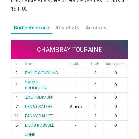
FONTAINE BLANCHE à CHAMBRAY LES TOURS à
19 h 00
Boîte de score
Résultats
Arbitres
CHAMBRAY TOURAINE
#
Joueur
Position
Goals
Interceptions
2
EMILIE WENDLING
-
3
0
SARAH
1
-
0
0
POULIQUEN
4
ZOE HODIMONT
-
2
0
7
LENA CRATERE
Arrière
5
0
11
FANNY DALLET
-
2
0
5
LILOU ROUSSEL
-
0
0
JONE