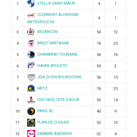
STELLA SAINT-MAUR
1
4
1
CLERMONT AUVERGNE
2
4
1
METROPOLE 63
BESANCON
3
50
12
BREST BRETAGNE
4
76
25
CHAMBRAY TOURAINE
5
56
16
HAVRE ATHLETIC
6
30
2
JDA DIJON BOURGOGNE
7
56
15
METZ
8
76
25
OGC NICE COTE D’AZUR
9
53
14
PARIS 92
10
40
9
PLAN DE CUQUES
11
52
13
SAMBRE AVESNOIS
12
32
4