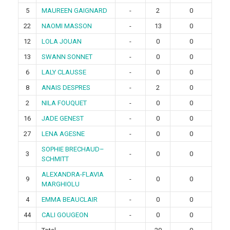
5
MAUREEN GAIGNARD
-
2
0
22
NAOMI MASSON
-
13
0
12
LOLA JOUAN
-
0
0
13
SWANN SONNET
-
0
0
6
LALY CLAUSSE
-
0
0
8
ANAIS DESPRES
-
2
0
2
NILA FOUQUET
-
0
0
16
JADE GENEST
-
0
0
27
LENA AGESNE
-
0
0
SOPHIE BRECHAUD–
3
-
0
0
SCHMITT
ALEXANDRA-FLAVIA
9
-
0
0
MARGHIOLU
4
EMMA BEAUCLAIR
-
0
0
44
CALI GOUGEON
-
0
0