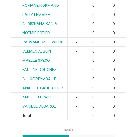
ROMANE NORMAND
-
0
0
LALLY LEMAIRE
-
0
0
CHRISTIANA KANIA
-
0
0
NOEMIE POTIER
-
0
0
CASSANDRA DEWILDE
-
0
0
CLEMENCE BLIN
-
0
0
MAELLE SPECQ
-
0
0
PAULINE DOUCHEZ
-
0
0
CHLOE REYMBAUT
-
0
0
ANAELLE CAUDRELIER
-
0
0
ANGELE LECAILLE
-
0
0
VANILLE DEBARGE
-
0
0
Total
0
0
Goals