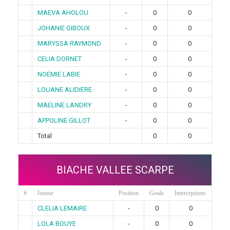
MAEVA AHOLOU
-
0
0
JOHANIE GIBOUX
-
0
0
MARYSSA RAYMOND
-
0
0
CELIA DORNET
-
0
0
NOEMIE LABIE
-
0
0
LOUANE ALIDIERE
-
0
0
MAELINE LANDRY
-
0
0
APPOLINE GILLOT
-
0
0
Total
0
0
BIACHE VALLEE SCARPE
#
Joueur
Position
Goals
Interceptions
CLELIA LEMAIRE
-
0
0
LOLA BOUYE
-
0
0