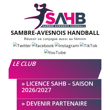
Skip
to
content
SAMBRE-AVESNOIS HANDBALL
Réussir se conjugue aussi au féminin
LE CLUB
LICENCE SAHB – SAISON
2026/2027
DEVENIR PARTENAIRE