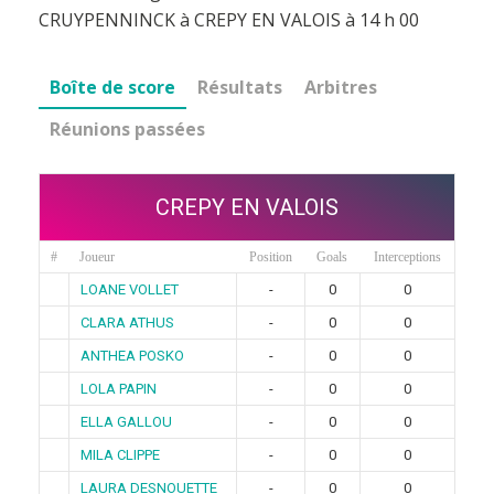
CRUYPENNINCK à CREPY EN VALOIS à 14 h 00
Boîte de score
Résultats
Arbitres
Réunions passées
CREPY EN VALOIS
#
Joueur
Position
Goals
Interceptions
LOANE VOLLET
-
0
0
CLARA ATHUS
-
0
0
ANTHEA POSKO
-
0
0
LOLA PAPIN
-
0
0
ELLA GALLOU
-
0
0
MILA CLIPPE
-
0
0
LAURA DESNOUETTE
-
0
0