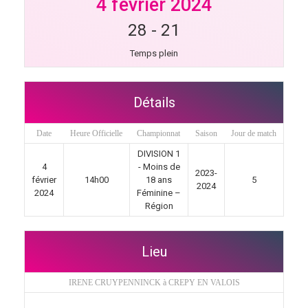
4 février 2024
28
-
21
Temps plein
Détails
Date
Heure Officielle
Championnat
Saison
Jour de match
DIVISION 1
4
- Moins de
2023-
février
14h00
18 ans
5
2024
2024
Féminine –
Région
Lieu
IRENE CRUYPENNINCK à CREPY EN VALOIS