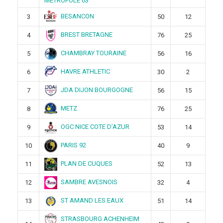
METROPOLE 63
BESANCON
3
50
12
BREST BRETAGNE
4
76
25
CHAMBRAY TOURAINE
5
56
16
HAVRE ATHLETIC
6
30
2
JDA DIJON BOURGOGNE
7
56
15
METZ
8
76
25
OGC NICE COTE D’AZUR
9
53
14
PARIS 92
10
40
9
PLAN DE CUQUES
11
52
13
SAMBRE AVESNOIS
12
32
4
ST AMAND LES EAUX
13
51
14
STRASBOURG ACHENHEIM