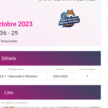
ctobre 2023
36
-
29
Temps plein
Détails
Championnat
Saison
Jour de match
LE 7 - Nationale 2 féminine
2023-2024
7
Lieu
 JOURNET à EYBENS