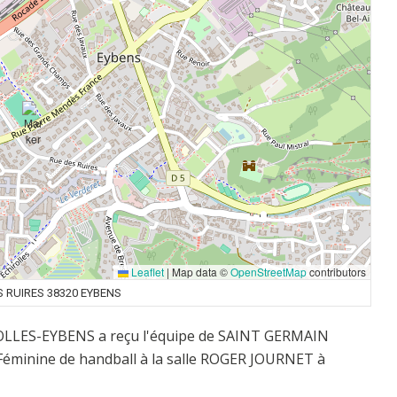
Leaflet
|
Map data ©
OpenStreetMap
contributors
S RUIRES 38320 EYBENS
IROLLES-EYBENS a reçu l'équipe de SAINT GERMAIN
éminine de handball à la salle ROGER JOURNET à