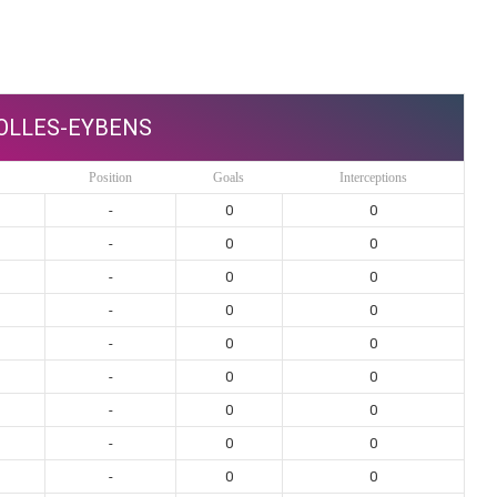
OLLES-EYBENS
Position
Goals
Interceptions
-
0
0
-
0
0
-
0
0
-
0
0
-
0
0
-
0
0
-
0
0
-
0
0
-
0
0