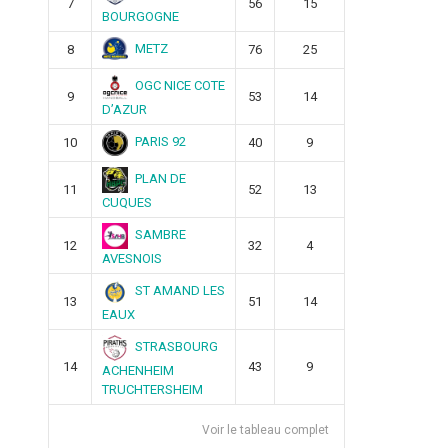
7
56
15
BOURGOGNE
METZ
8
76
25
OGC NICE COTE
9
53
14
D’AZUR
PARIS 92
10
40
9
PLAN DE
11
52
13
CUQUES
SAMBRE
12
32
4
AVESNOIS
ST AMAND LES
13
51
14
EAUX
STRASBOURG
14
43
9
ACHENHEIM
TRUCHTERSHEIM
Voir le tableau complet