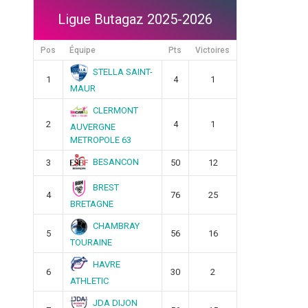
Ligue Butagaz 2025-2026
Pos
Équipe
Pts
Victoires
STELLA SAINT-
1
4
1
MAUR
CLERMONT
2
4
1
AUVERGNE
METROPOLE 63
BESANCON
3
50
12
BREST
4
76
25
BRETAGNE
CHAMBRAY
5
56
16
TOURAINE
HAVRE
6
30
2
ATHLETIC
JDA DIJON