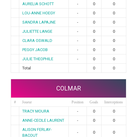
AURELIA SCHOTT
-
0
0
LOU-ANNE HOEGY
-
0
0
SANDRA LAPAJNE
-
0
0
JULIETTE LANGE
-
0
0
CLARA OSWALD
-
0
0
PEGGY JACOB
-
0
0
JULIE THEOPHILE
-
0
0
Total
0
0
COLMAR
#
Joueur
Position
Goals
Interceptions
TRACY MOURA
-
0
0
ANNE-CECILE LAURENT
-
0
0
ALISON FERLAY-
-
0
0
BACOUT