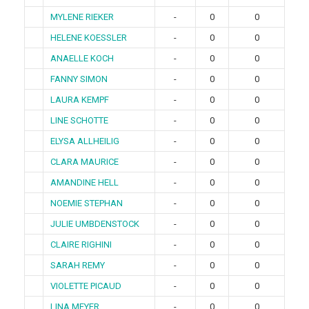
MYLENE RIEKER
-
0
0
HELENE KOESSLER
-
0
0
ANAELLE KOCH
-
0
0
FANNY SIMON
-
0
0
LAURA KEMPF
-
0
0
LINE SCHOTTE
-
0
0
ELYSA ALLHEILIG
-
0
0
CLARA MAURICE
-
0
0
AMANDINE HELL
-
0
0
NOEMIE STEPHAN
-
0
0
JULIE UMBDENSTOCK
-
0
0
CLAIRE RIGHINI
-
0
0
SARAH REMY
-
0
0
VIOLETTE PICAUD
-
0
0
LINA MEYER
-
0
0