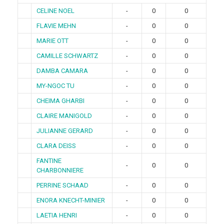
CELINE NOEL
-
0
0
FLAVIE MEHN
-
0
0
MARIE OTT
-
0
0
CAMILLE SCHWARTZ
-
0
0
DAMBA CAMARA
-
0
0
MY-NGOC TU
-
0
0
CHEIMA GHARBI
-
0
0
CLAIRE MANIGOLD
-
0
0
JULIANNE GERARD
-
0
0
CLARA DEISS
-
0
0
FANTINE
-
0
0
CHARBONNIERE
PERRINE SCHAAD
-
0
0
ENORA KNECHT-MINIER
-
0
0
LAETIA HENRI
-
0
0