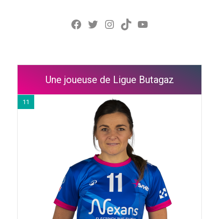
Facebook
Twitter
Instagram
TikTok
YouTube
Une joueuse de Ligue Butagaz
11