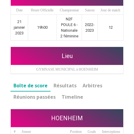
Date
Heure Officielle
Championnat
Saison
Jour de match
N2F
21
POULE 6 -
2022-
janvier
19h00
12
Nationale
2023
2023
2 féminine
Lieu
GYMNASE MUNICIPAL à HOENHEIM
Boîte de score
Résultats
Arbitres
Réunions passées
Timeline
HOENHEIM
#
Joueur
Position
Goals
Interceptions