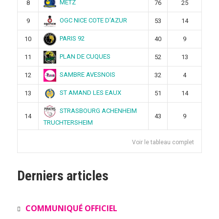
METZ
8
76
25
OGC NICE COTE D’AZUR
9
53
14
PARIS 92
10
40
9
PLAN DE CUQUES
11
52
13
SAMBRE AVESNOIS
12
32
4
ST AMAND LES EAUX
13
51
14
STRASBOURG ACHENHEIM
14
43
9
TRUCHTERSHEIM
Voir le tableau complet
Derniers articles
COMMUNIQUÉ OFFICIEL