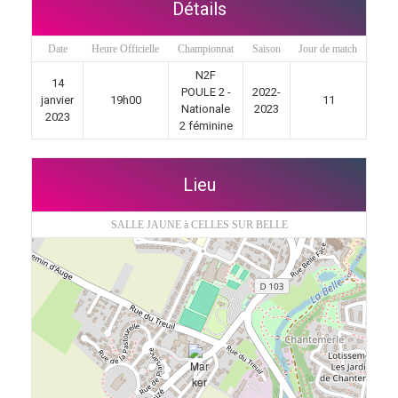
Détails
Date
Heure Officielle
Championnat
Saison
Jour de match
N2F
14
POULE 2 -
2022-
janvier
19h00
11
Nationale
2023
2023
2 féminine
Lieu
SALLE JAUNE à CELLES SUR BELLE