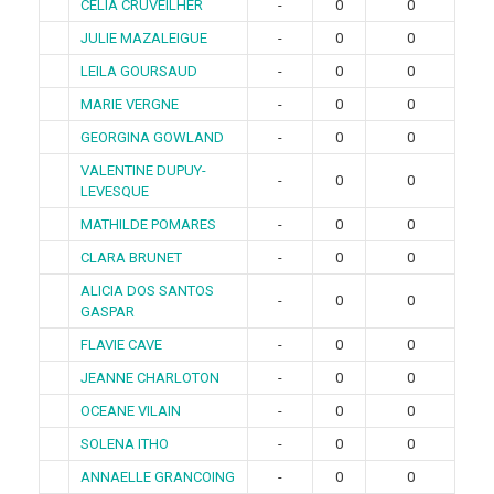
CELIA CRUVEILHER
-
0
0
JULIE MAZALEIGUE
-
0
0
LEILA GOURSAUD
-
0
0
MARIE VERGNE
-
0
0
GEORGINA GOWLAND
-
0
0
VALENTINE DUPUY-
-
0
0
LEVESQUE
MATHILDE POMARES
-
0
0
CLARA BRUNET
-
0
0
ALICIA DOS SANTOS
-
0
0
GASPAR
FLAVIE CAVE
-
0
0
JEANNE CHARLOTON
-
0
0
OCEANE VILAIN
-
0
0
SOLENA ITHO
-
0
0
ANNAELLE GRANCOING
-
0
0