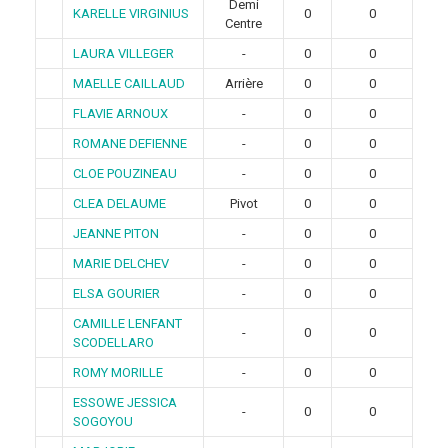
Demi
KARELLE VIRGINIUS
0
0
Centre
LAURA VILLEGER
-
0
0
MAELLE CAILLAUD
Arrière
0
0
FLAVIE ARNOUX
-
0
0
ROMANE DEFIENNE
-
0
0
CLOE POUZINEAU
-
0
0
CLEA DELAUME
Pivot
0
0
JEANNE PITON
-
0
0
MARIE DELCHEV
-
0
0
ELSA GOURIER
-
0
0
CAMILLE LENFANT
-
0
0
SCODELLARO
ROMY MORILLE
-
0
0
ESSOWE JESSICA
-
0
0
SOGOYOU