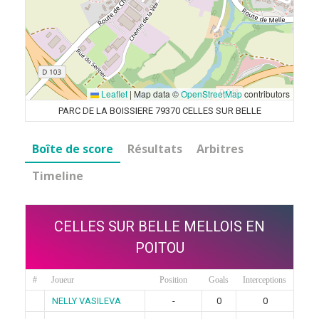
Leaflet
|
Map data ©
OpenStreetMap
contributors
PARC DE LA BOISSIERE 79370 CELLES SUR BELLE
Boîte de score
Résultats
Arbitres
Timeline
CELLES SUR BELLE MELLOIS EN
POITOU
#
Joueur
Position
Goals
Interceptions
NELLY VASILEVA
-
0
0