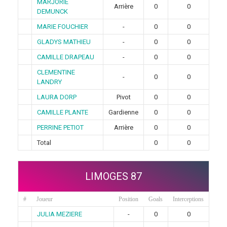
MARJORIE
Arrière
0
0
DEMUNCK
MARIE FOUCHIER
-
0
0
GLADYS MATHIEU
-
0
0
CAMILLE DRAPEAU
-
0
0
CLEMENTINE
-
0
0
LANDRY
LAURA DORP
Pivot
0
0
CAMILLE PLANTE
Gardienne
0
0
PERRINE PETIOT
Arrière
0
0
Total
0
0
LIMOGES 87
#
Joueur
Position
Goals
Interceptions
JULIA MEZIERE
-
0
0