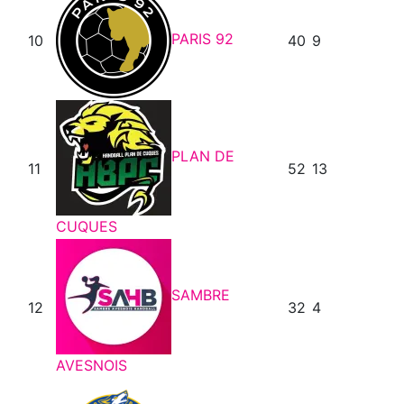
PARIS 92
10
40
9
PLAN DE
11
52
13
CUQUES
SAMBRE
12
32
4
AVESNOIS