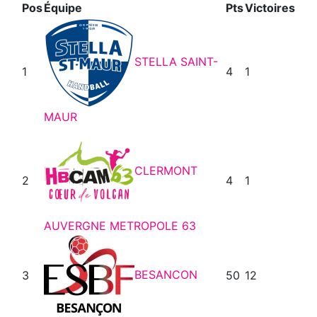
Pos
Équipe
Pts
Victoires
STELLA SAINT-
1
4
1
MAUR
CLERMONT
2
4
1
AUVERGNE METROPOLE 63
BESANCON
3
50
12