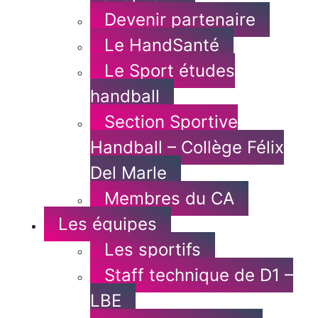
Devenir partenaire
Le HandSanté
Le Sport études
handball
Section Sportive
Handball – Collège Félix
Del Marle
Membres du CA
Les équipes
Les sportifs
Staff technique de D1 –
LBE