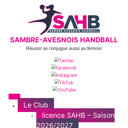
Skip
to
content
SAMBRE-AVESNOIS HANDBALL
Réussir se conjugue aussi au féminin
Menu
Le Club
licence SAHB – Saison
2026/2027