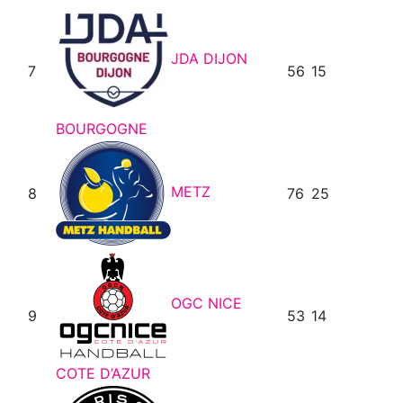
JDA DIJON
7
56
15
BOURGOGNE
METZ
8
76
25
OGC NICE
9
53
14
COTE D’AZUR