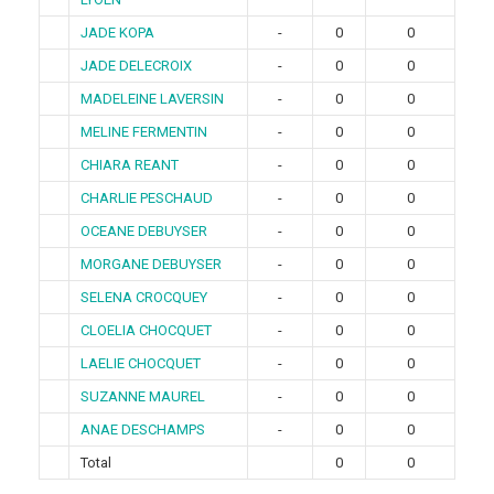
JADE KOPA
-
0
0
JADE DELECROIX
-
0
0
MADELEINE LAVERSIN
-
0
0
MELINE FERMENTIN
-
0
0
CHIARA REANT
-
0
0
CHARLIE PESCHAUD
-
0
0
OCEANE DEBUYSER
-
0
0
MORGANE DEBUYSER
-
0
0
SELENA CROCQUEY
-
0
0
CLOELIA CHOCQUET
-
0
0
LAELIE CHOCQUET
-
0
0
SUZANNE MAUREL
-
0
0
ANAE DESCHAMPS
-
0
0
Total
0
0