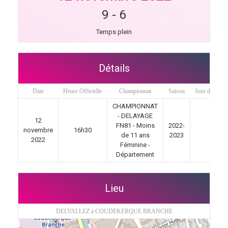
9
-
6
Temps plein
Détails
Date
Heure Officielle
Championnat
Saison
Jour de matc
CHAMPIONNAT
- DELAYAGE
12
FN81 - Moins
2022-
novembre
16h30
4
de 11 ans
2023
2022
Féminine -
Département
Lieu
DELVALLEZ à COUDEKERQUE BRANCHE