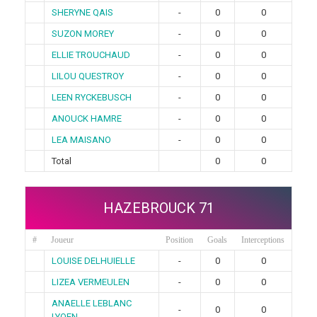
SHERYNE QAIS
-
0
0
SUZON MOREY
-
0
0
ELLIE TROUCHAUD
-
0
0
LILOU QUESTROY
-
0
0
LEEN RYCKEBUSCH
-
0
0
ANOUCK HAMRE
-
0
0
LEA MAISANO
-
0
0
Total
0
0
HAZEBROUCK 71
#
Joueur
Position
Goals
Interceptions
LOUISE DELHUIELLE
-
0
0
LIZEA VERMEULEN
-
0
0
ANAELLE LEBLANC
-
0
0
LYOEN