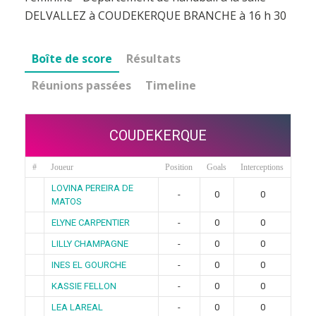
DELVALLEZ à COUDEKERQUE BRANCHE à 16 h 30
Boîte de score
Résultats
Réunions passées
Timeline
COUDEKERQUE
#
Joueur
Position
Goals
Interceptions
LOVINA PEREIRA DE
-
0
0
MATOS
ELYNE CARPENTIER
-
0
0
LILLY CHAMPAGNE
-
0
0
INES EL GOURCHE
-
0
0
KASSIE FELLON
-
0
0
LEA LAREAL
-
0
0