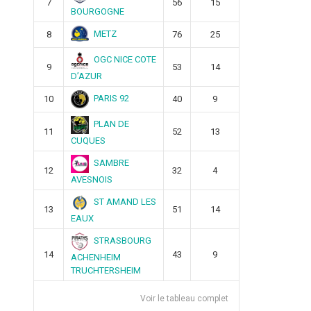
7
56
15
BOURGOGNE
METZ
8
76
25
OGC NICE COTE
9
53
14
D’AZUR
PARIS 92
10
40
9
PLAN DE
11
52
13
CUQUES
SAMBRE
12
32
4
AVESNOIS
ST AMAND LES
13
51
14
EAUX
STRASBOURG
14
43
9
ACHENHEIM
TRUCHTERSHEIM
Voir le tableau complet