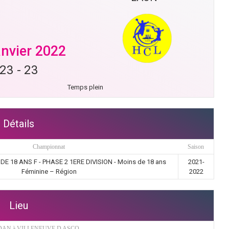
anvier 2022
23
-
23
Temps plein
Détails
Championnat
Saison
 18 ANS F - PHASE 2 1ERE DIVISION - Moins de 18 ans
2021-
Féminine – Région
2022
Lieu
AN à VILLENEUVE D ASCQ