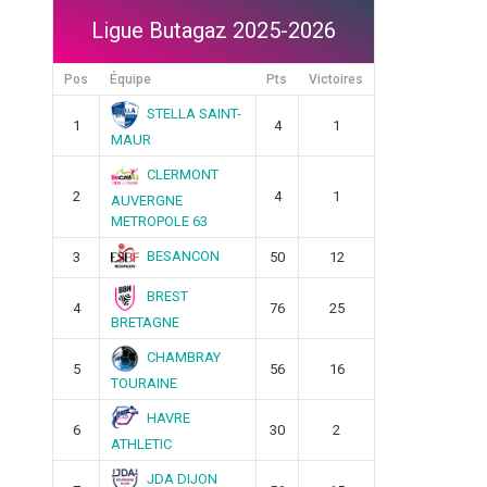
Ligue Butagaz 2025-2026
Pos
Équipe
Pts
Victoires
STELLA SAINT-
1
4
1
MAUR
CLERMONT
2
4
1
AUVERGNE
METROPOLE 63
BESANCON
3
50
12
BREST
4
76
25
BRETAGNE
CHAMBRAY
5
56
16
TOURAINE
HAVRE
6
30
2
ATHLETIC
JDA DIJON