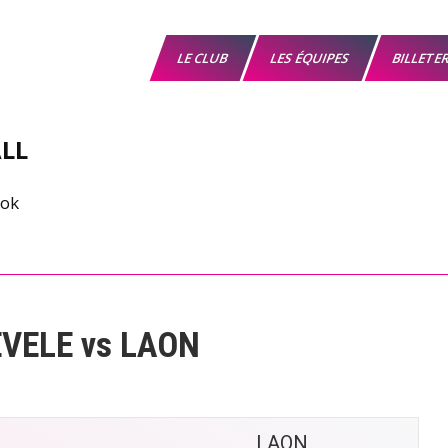
LE CLUB
LES ÉQUIPES
BILLETE
LL
EVELE vs LAON
LAON