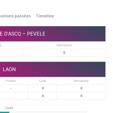
unions passées
Timeline
E D’ASCQ – PEVELE
ls
Interceptions
0
LAON
Position
Goals
Interceptions
-
0
0
0
0
Goals