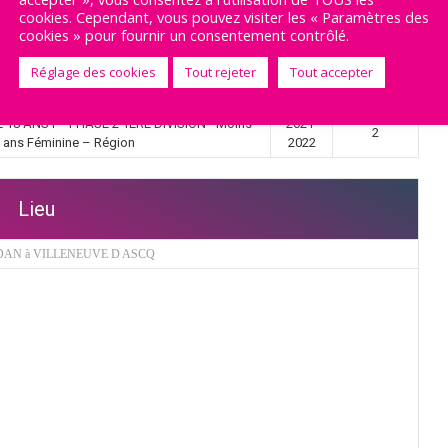
cookies. Cependant, vous pouvez visiter les « Paramètres des
cookies » pour fournir un consentement contrôlé.
Détails
Réglage des cookies
Tout rejeter
Tout accepter
Championnat
Saison
Jour de match
8 ANS F - PHASE 2 1ERE DIVISION - Moins
2021-
2
 ans Féminine – Région
2022
Lieu
AN à VILLENEUVE D ASCQ