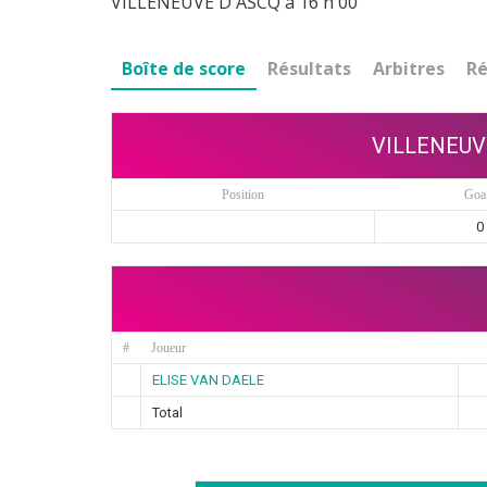
VILLENEUVE D ASCQ à 16 h 00
Boîte de score
Résultats
Arbitres
Ré
VILLENEUV
Position
Goa
0
#
Joueur
ELISE VAN DAELE
Total