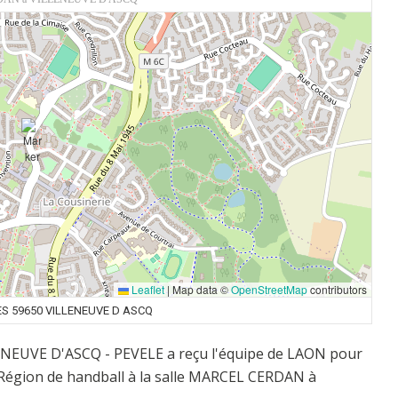
Leaflet
|
Map data ©
OpenStreetMap
contributors
S 59650 VILLENEUVE D ASCQ
LENEUVE D'ASCQ - PEVELE a reçu l'équipe de LAON pour
 Région de handball à la salle MARCEL CERDAN à