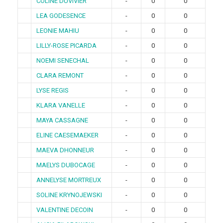
COLINE DUVIVIER
-
0
0
LEA GODESENCE
-
0
0
LEONIE MAHIU
-
0
0
LILLY-ROSE PICARDA
-
0
0
NOEMI SENECHAL
-
0
0
CLARA REMONT
-
0
0
LYSE REGIS
-
0
0
KLARA VANELLE
-
0
0
MAYA CASSAGNE
-
0
0
ELINE CAESEMAEKER
-
0
0
MAEVA DHONNEUR
-
0
0
MAELYS DUBOCAGE
-
0
0
ANNELYSE MORTREUX
-
0
0
SOLINE KRYNOJEWSKI
-
0
0
VALENTINE DECOIN
-
0
0