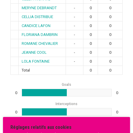
MERYNE DEBRANDT
-
0
0
CELLIA DISTRIBUE
-
0
0
CANDICE LAFON
-
0
0
FLORIANA DAMBRIN
-
0
0
ROMANE CHEVALIER
-
0
0
JEANNE COOL
-
0
0
LOLA FONTAINE
-
0
0
Total
0
0
Goals
0
0
Interceptions
0
0
Réglages relatifs aux cookies