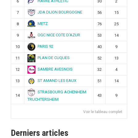
HAVRE ATHLETIC
6
30
2
JDA DIJON BOURGOGNE
7
56
15
METZ
8
76
25
OGC NICE COTE D’AZUR
9
53
14
PARIS 92
10
40
9
PLAN DE CUQUES
11
52
13
SAMBRE AVESNOIS
12
32
4
ST AMAND LES EAUX
13
51
14
STRASBOURG ACHENHEIM
14
43
9
TRUCHTERSHEIM
Voir le tableau complet
Derniers articles