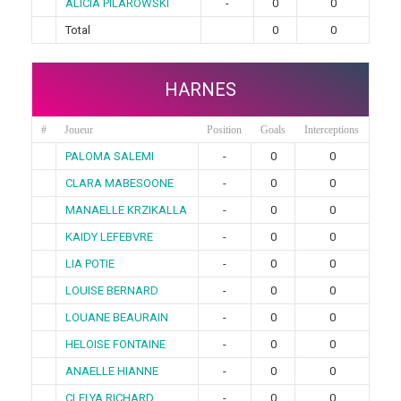
ALICIA PILAROWSKI
-
0
0
Total
0
0
HARNES
#
Joueur
Position
Goals
Interceptions
PALOMA SALEMI
-
0
0
CLARA MABESOONE
-
0
0
MANAELLE KRZIKALLA
-
0
0
KAIDY LEFEBVRE
-
0
0
LIA POTIE
-
0
0
LOUISE BERNARD
-
0
0
LOUANE BEAURAIN
-
0
0
HELOISE FONTAINE
-
0
0
ANAELLE HIANNE
-
0
0
CLELYA RICHARD
-
0
0