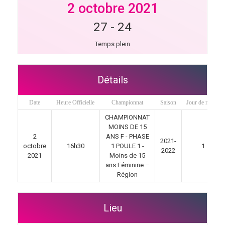
2 octobre 2021
27
-
24
Temps plein
Détails
Date
Heure Officielle
Championnat
Saison
Jour de match
CHAMPIONNAT
MOINS DE 15
2
ANS F - PHASE
2021-
octobre
16h30
1 POULE 1 -
1
2022
2021
Moins de 15
ans Féminine –
Région
Lieu