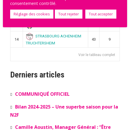
consentement contrôlé.
PLAN DE CUQUES
11
52
13
Réglage des cookies
Tout rejeter
Tout accepter
SAMBRE AVESNOIS
12
32
4
ST AMAND LES EAUX
13
51
14
STRASBOURG ACHENHEIM
14
43
9
TRUCHTERSHEIM
Voir le tableau complet
Derniers articles
COMMUNIQUÉ OFFICIEL
Bilan 2024-2025 – Une superbe saison pour la
N2F
Camille Aoustin, Manager Général : “Être