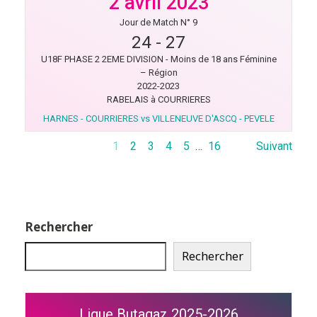
2 avril 2023
Jour de Match N° 9
24
-
27
U18F PHASE 2 2EME DIVISION - Moins de 18 ans Féminine
– Région
2022-2023
RABELAIS à COURRIERES
HARNES - COURRIERES vs VILLENEUVE D'ASCQ - PEVELE
1
2
3
4
5
…
16
Suivant
Rechercher
Rechercher
Ligue Butagaz 2025-2026