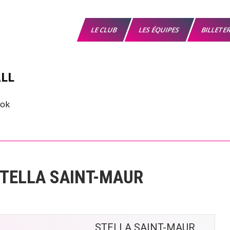
LE CLUB
LES ÉQUIPES
BILLETE
LL
STELLA SAINT-MAUR
STELLA SAINT-MAUR