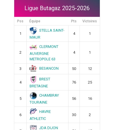
Ligue Butagaz 2025-2026
Pos
Équipe
Pts
Victoires
STELLA SAINT-
1
4
1
MAUR
CLERMONT
2
4
1
AUVERGNE
METROPOLE 63
BESANCON
3
50
12
BREST
4
76
25
BRETAGNE
CHAMBRAY
5
56
16
TOURAINE
HAVRE
6
30
2
ATHLETIC
JDA DIJON