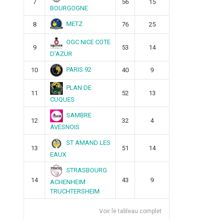
7
56
15
BOURGOGNE
METZ
8
76
25
OGC NICE COTE
9
53
14
D’AZUR
PARIS 92
10
40
9
PLAN DE
11
52
13
CUQUES
SAMBRE
12
32
4
AVESNOIS
ST AMAND LES
13
51
14
EAUX
STRASBOURG
14
43
9
ACHENHEIM
TRUCHTERSHEIM
Voir le tableau complet