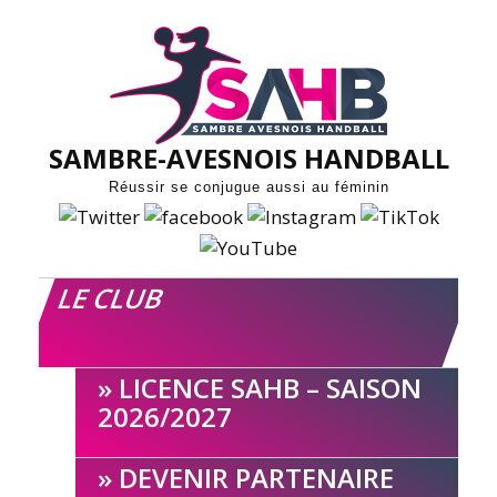
Skip
to
content
SAMBRE-AVESNOIS HANDBALL
Réussir se conjugue aussi au féminin
LE CLUB
LICENCE SAHB – SAISON
2026/2027
DEVENIR PARTENAIRE