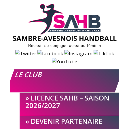
Skip
to
content
SAMBRE-AVESNOIS HANDBALL
Réussir se conjugue aussi au féminin
LE CLUB
LICENCE SAHB – SAISON
2026/2027
DEVENIR PARTENAIRE