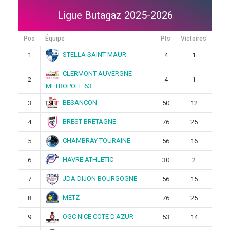
Ligue Butagaz 2025-2026
Pos
Équipe
Pts
Victoires
STELLA SAINT-MAUR
1
4
1
CLERMONT AUVERGNE
2
4
1
METROPOLE 63
BESANCON
3
50
12
BREST BRETAGNE
4
76
25
CHAMBRAY TOURAINE
5
56
16
HAVRE ATHLETIC
6
30
2
JDA DIJON BOURGOGNE
7
56
15
METZ
8
76
25
OGC NICE COTE D’AZUR
9
53
14