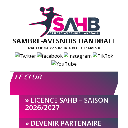
Skip
to
content
SAMBRE-AVESNOIS HANDBALL
Réussir se conjugue aussi au féminin
LE CLUB
LICENCE SAHB – SAISON
2026/2027
DEVENIR PARTENAIRE