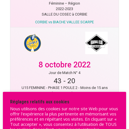
Féminine – Région
2022-2023
SALLE DU COSEC à CORBIE
CORBIE vs BIACHE VALLEE SCARPE
8 octobre 2022
Jour de Match N° 4
43
-
20
U15 FEMININE - PHASE 1 POULE 2 - Moins de 15 ans
Féminine – Région
2022-2023
Réglages relatifs aux cookies
JEAN VERDAVAINE à ST AMAND LES EAUX
Nous utilisons des cookies sur notre site Web pour vous
ST AMAND LES EAUX vs CORBIE
offrir l'expérience la plus pertinente en mémorisant vos
préférences et en répétant vos visites. En cliquant sur «
Tout accepter », vous consentez à l'utilisation de TOUS