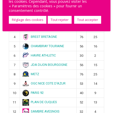
les cookies. Cependant, vous pouvez visiter les
STELLA SAINT-MAUR
1
4
1
« Paramètres des cookies » pour fournir un
consentement contrôlé.
CLERMONT AUVERGNE
2
4
1
METROPOLE 63
Réglage des cookies
Tout rejeter
Tout accepter
BESANCON
3
50
12
BREST BRETAGNE
4
76
25
CHAMBRAY TOURAINE
5
56
16
HAVRE ATHLETIC
6
30
2
JDA DIJON BOURGOGNE
7
56
15
METZ
8
76
25
OGC NICE COTE D’AZUR
9
53
14
PARIS 92
10
40
9
PLAN DE CUQUES
11
52
13
SAMBRE AVESNOIS
12
32
4