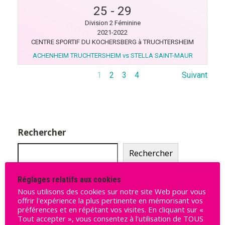
25
-
29
Division 2 Féminine
2021-2022
CENTRE SPORTIF DU KOCHERSBERG à TRUCHTERSHEIM
ACHENHEIM TRUCHTERSHEIM vs STELLA SAINT-MAUR
1
2
3
4
Suivant
Rechercher
Rechercher
Réglages relatifs aux cookies
Nous utilisons des cookies sur notre site Web pour vous
Ligue Butagaz 2025-2026
offrir l'expérience la plus pertinente en mémorisant vos
préférences et en répétant vos visites. En cliquant sur «
Pos
Équipe
Pts
Victoires
Tout accepter », vous consentez à l'utilisation de TOUS