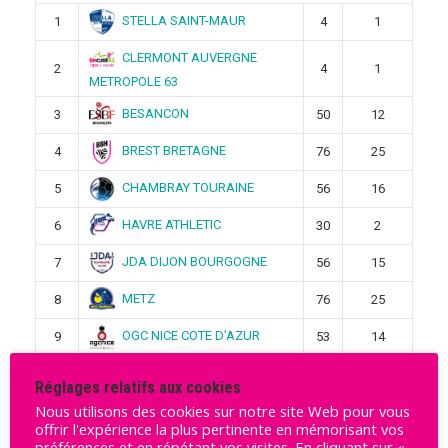
STELLA SAINT-MAUR
1
4
1
CLERMONT AUVERGNE
2
4
1
METROPOLE 63
BESANCON
3
50
12
BREST BRETAGNE
4
76
25
CHAMBRAY TOURAINE
5
56
16
HAVRE ATHLETIC
6
30
2
JDA DIJON BOURGOGNE
7
56
15
METZ
8
76
25
OGC NICE COTE D’AZUR
9
53
14
PARIS 92
10
40
9
Réglages relatifs aux cookies
Nous utilisons des cookies sur notre site Web pour vous
PLAN DE CUQUES
11
52
13
offrir l'expérience la plus pertinente en mémorisant vos
préférences et en répétant vos visites. En cliquant sur «
SAMBRE AVESNOIS
12
32
4