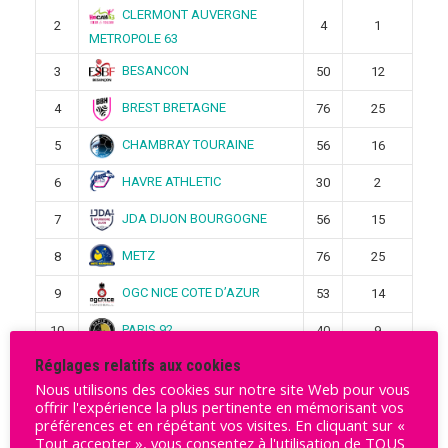
CLERMONT AUVERGNE
2
4
1
METROPOLE 63
BESANCON
3
50
12
BREST BRETAGNE
4
76
25
CHAMBRAY TOURAINE
5
56
16
HAVRE ATHLETIC
6
30
2
JDA DIJON BOURGOGNE
7
56
15
METZ
8
76
25
OGC NICE COTE D’AZUR
9
53
14
PARIS 92
10
40
9
Réglages relatifs aux cookies
PLAN DE CUQUES
11
52
13
Nous utilisons des cookies sur notre site Web pour vous
SAMBRE AVESNOIS
12
32
4
offrir l'expérience la plus pertinente en mémorisant vos
préférences et en répétant vos visites. En cliquant sur «
Tout accepter », vous consentez à l'utilisation de TOUS
ST AMAND LES EAUX
13
51
14