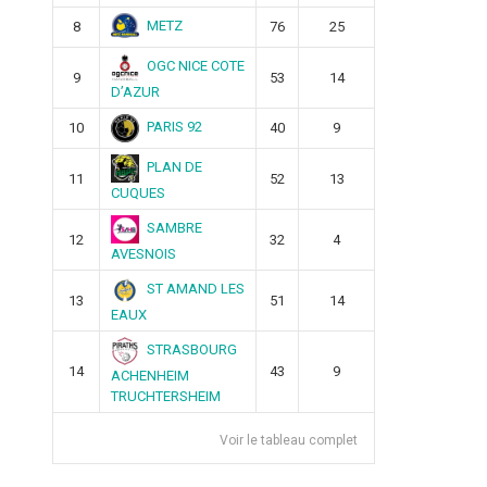
METZ
8
76
25
OGC NICE COTE
9
53
14
D’AZUR
PARIS 92
10
40
9
PLAN DE
11
52
13
CUQUES
SAMBRE
12
32
4
AVESNOIS
ST AMAND LES
13
51
14
EAUX
STRASBOURG
14
43
9
ACHENHEIM
TRUCHTERSHEIM
Voir le tableau complet