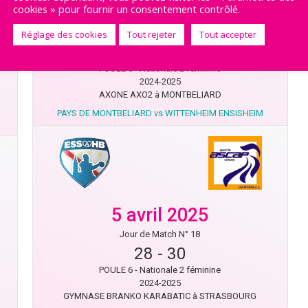
cookies » pour fournir un consentement contrôlé.
19 avril 2025
Jour de Match N° 19
Réglage des cookies
Tout rejeter
Tout accepter
26
-
22
POULE 6 - Nationale 2 féminine
2024-2025
AXONE AXO2 à MONTBELIARD
PAYS DE MONTBELIARD vs WITTENHEIM ENSISHEIM
5 avril 2025
Jour de Match N° 18
28
-
30
POULE 6 - Nationale 2 féminine
2024-2025
GYMNASE BRANKO KARABATIC à STRASBOURG