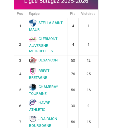
Ligue Butagaz 2025-2026
Pos
Équipe
Pts
Victoires
STELLA SAINT-
1
4
1
MAUR
CLERMONT
2
4
1
AUVERGNE
METROPOLE 63
BESANCON
3
50
12
BREST
4
76
25
BRETAGNE
CHAMBRAY
5
56
16
TOURAINE
HAVRE
6
30
2
ATHLETIC
JDA DIJON
7
56
15
BOURGOGNE