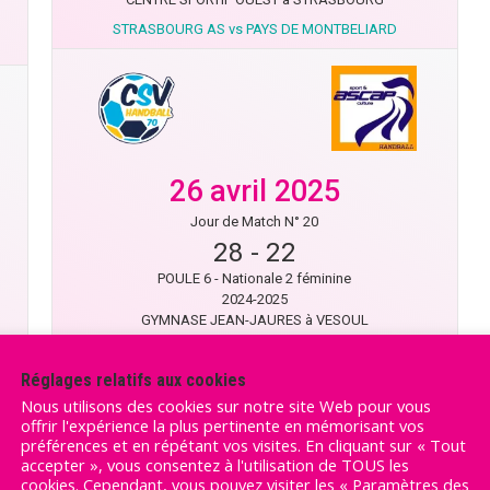
STRASBOURG AS vs PAYS DE MONTBELIARD
26 avril 2025
Jour de Match N° 20
28
-
22
POULE 6 - Nationale 2 féminine
2024-2025
GYMNASE JEAN-JAURES à VESOUL
VESOUL vs PAYS DE MONTBELIARD
Réglages relatifs aux cookies
Nous utilisons des cookies sur notre site Web pour vous
offrir l'expérience la plus pertinente en mémorisant vos
préférences et en répétant vos visites. En cliquant sur « Tout
accepter », vous consentez à l'utilisation de TOUS les
cookies. Cependant, vous pouvez visiter les « Paramètres des