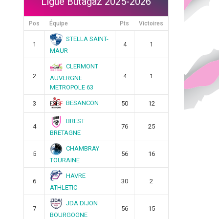
Ligue Butagaz 2025-2026
Pos
Équipe
Pts
Victoires
STELLA SAINT-
1
4
1
MAUR
CLERMONT
2
4
1
AUVERGNE
METROPOLE 63
BESANCON
3
50
12
BREST
4
76
25
BRETAGNE
CHAMBRAY
5
56
16
TOURAINE
HAVRE
6
30
2
ATHLETIC
JDA DIJON
7
56
15
BOURGOGNE