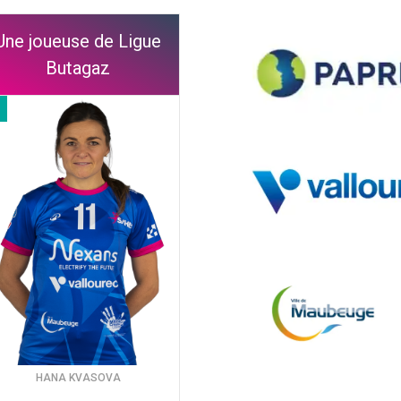
Une joueuse de Ligue
Butagaz
HANA KVASOVA