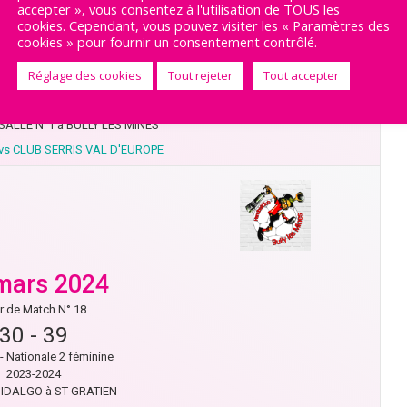
accepter », vous consentez à l'utilisation de TOUS les
avril 2024
cookies. Cependant, vous pouvez visiter les « Paramètres des
cookies » pour fournir un consentement contrôlé.
r de Match N° 19
29
-
33
Réglage des cookies
Tout rejeter
Tout accepter
- Nationale 2 féminine
2023-2024
ALLE N°1 à BULLY LES MINES
vs CLUB SERRIS VAL D'EUROPE
mars 2024
r de Match N° 18
30
-
39
- Nationale 2 féminine
2023-2024
IDALGO à ST GRATIEN