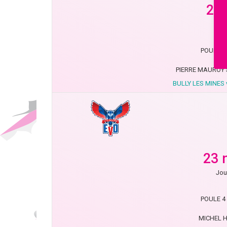
20 
Jou
POULE 4 
PIERRE MAUROY S
BULLY LES MINES 
23 
Jou
POULE 4 
MICHEL H