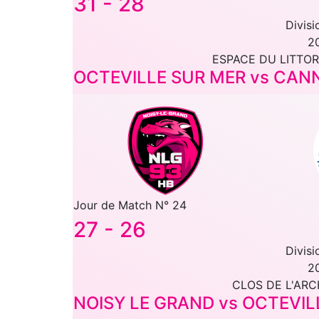
31
-
28
Divisi
2
ESPACE DU LITTOR
OCTEVILLE SUR MER vs CA
Jour de Match N° 24
27
-
26
Divisi
2
CLOS DE L'ARC
NOISY LE GRAND vs OCTEVIL