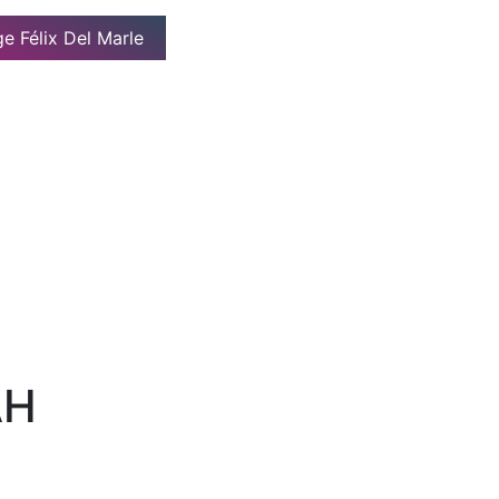
e Félix Del Marle
AH