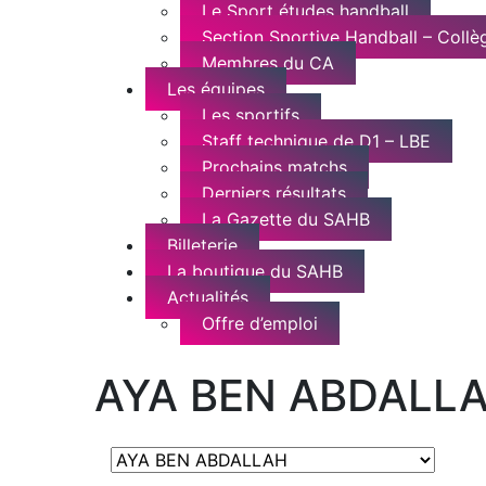
Le Sport études handball
Section Sportive Handball – Collèg
Membres du CA
Les équipes
Les sportifs
Staff technique de D1 – LBE
Prochains matchs
Derniers résultats
La Gazette du SAHB
Billeterie
La boutique du SAHB
Actualités
Offre d’emploi
AYA BEN ABDALL