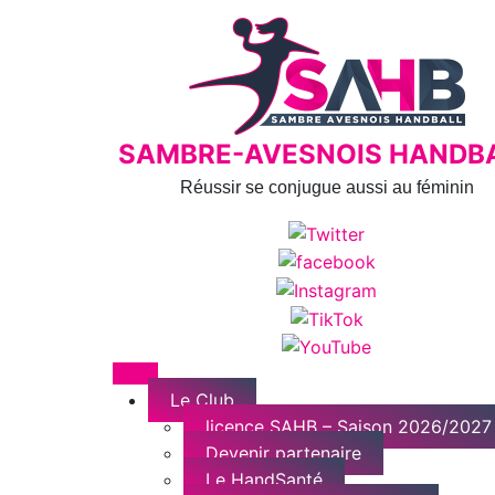
Skip
to
content
SAMBRE-AVESNOIS HANDB
Réussir se conjugue aussi au féminin
Menu
Le Club
licence SAHB – Saison 2026/2027
Devenir partenaire
Le HandSanté