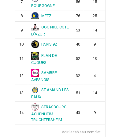
7
56
15
BOURGOGNE
METZ
8
76
25
OGC NICE COTE
9
53
14
D’AZUR
PARIS 92
10
40
9
PLAN DE
11
52
13
CUQUES
SAMBRE
12
32
4
AVESNOIS
ST AMAND LES
13
51
14
EAUX
STRASBOURG
14
43
9
ACHENHEIM
TRUCHTERSHEIM
Voir le tableau complet