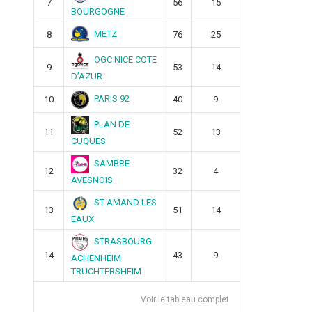
7
56
15
BOURGOGNE
METZ
8
76
25
OGC NICE COTE
9
53
14
D’AZUR
PARIS 92
10
40
9
PLAN DE
11
52
13
CUQUES
SAMBRE
12
32
4
AVESNOIS
ST AMAND LES
13
51
14
EAUX
STRASBOURG
14
43
9
ACHENHEIM
TRUCHTERSHEIM
Voir le tableau complet