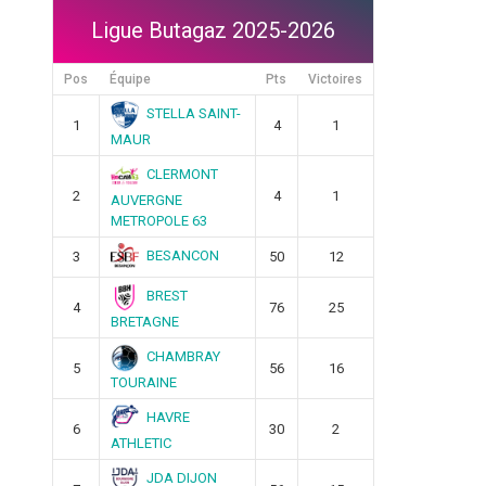
Ligue Butagaz 2025-2026
Pos
Équipe
Pts
Victoires
STELLA SAINT-
1
4
1
MAUR
CLERMONT
2
4
1
AUVERGNE
METROPOLE 63
BESANCON
3
50
12
BREST
4
76
25
BRETAGNE
CHAMBRAY
5
56
16
TOURAINE
HAVRE
6
30
2
ATHLETIC
JDA DIJON