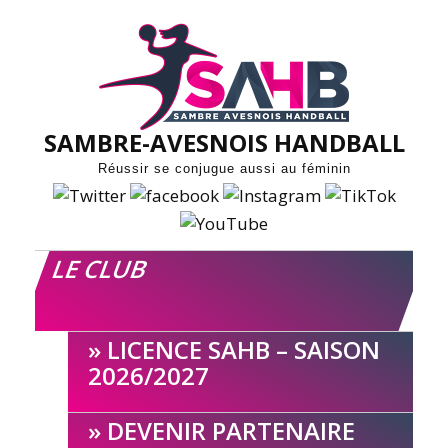
Skip
to
content
SAMBRE-AVESNOIS HANDBALL
Réussir se conjugue aussi au féminin
LE CLUB
LICENCE SAHB – SAISON
2026/2027
DEVENIR PARTENAIRE