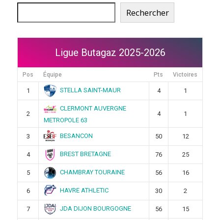
Rechercher
Ligue Butagaz 2025-2026
Pos
Équipe
Pts
Victoires
STELLA SAINT-MAUR
1
4
1
CLERMONT AUVERGNE
2
4
1
METROPOLE 63
BESANCON
3
50
12
BREST BRETAGNE
4
76
25
CHAMBRAY TOURAINE
5
56
16
HAVRE ATHLETIC
6
30
2
JDA DIJON BOURGOGNE
7
56
15