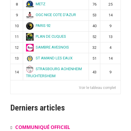
METZ
8
76
25
OGC NICE COTE D’AZUR
9
53
14
PARIS 92
10
40
9
PLAN DE CUQUES
11
52
13
SAMBRE AVESNOIS
12
32
4
ST AMAND LES EAUX
13
51
14
STRASBOURG ACHENHEIM
14
43
9
TRUCHTERSHEIM
Voir le tableau complet
Derniers articles
COMMUNIQUÉ OFFICIEL