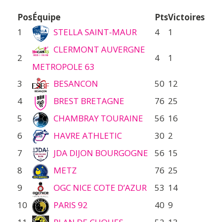
Pos
Équipe
Pts
Victoires
1
STELLA SAINT-MAUR
4
1
CLERMONT AUVERGNE
2
4
1
METROPOLE 63
3
BESANCON
50
12
4
BREST BRETAGNE
76
25
5
CHAMBRAY TOURAINE
56
16
6
HAVRE ATHLETIC
30
2
7
JDA DIJON BOURGOGNE
56
15
8
METZ
76
25
9
OGC NICE COTE D’AZUR
53
14
10
PARIS 92
40
9