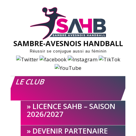
Skip
to
content
SAMBRE-AVESNOIS HANDBALL
Réussir se conjugue aussi au féminin
LE CLUB
LICENCE SAHB – SAISON
2026/2027
DEVENIR PARTENAIRE