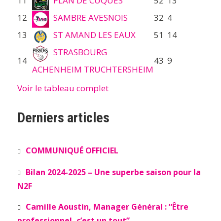
11
PLAN DE CUQUES
52
13
12
SAMBRE AVESNOIS
32
4
13
ST AMAND LES EAUX
51
14
STRASBOURG
14
43
9
ACHENHEIM TRUCHTERSHEIM
Voir le tableau complet
Derniers articles
COMMUNIQUÉ OFFICIEL
Bilan 2024-2025 – Une superbe saison pour la
N2F
Camille Aoustin, Manager Général : “Être
professionnel, c’est un tout”