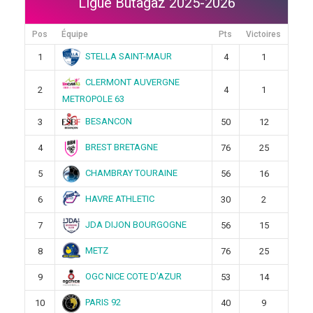
Ligue Butagaz 2025-2026
Pos
Équipe
Pts
Victoires
STELLA SAINT-MAUR
1
4
1
CLERMONT AUVERGNE
2
4
1
METROPOLE 63
BESANCON
3
50
12
BREST BRETAGNE
4
76
25
CHAMBRAY TOURAINE
5
56
16
HAVRE ATHLETIC
6
30
2
JDA DIJON BOURGOGNE
7
56
15
METZ
8
76
25
OGC NICE COTE D’AZUR
9
53
14
PARIS 92
10
40
9