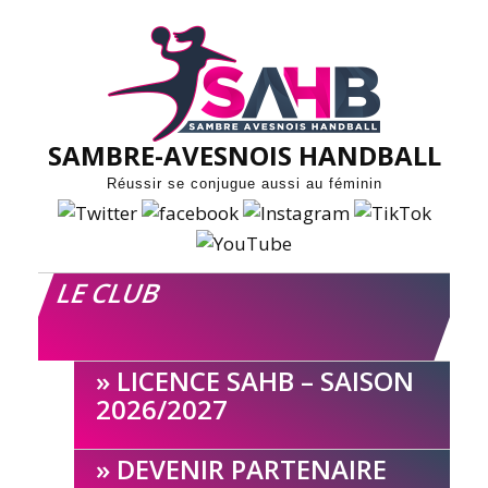
Skip
to
content
SAMBRE-AVESNOIS HANDBALL
Réussir se conjugue aussi au féminin
LE CLUB
LICENCE SAHB – SAISON
2026/2027
DEVENIR PARTENAIRE