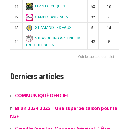
PLAN DE CUQUES
11
52
13
SAMBRE AVESNOIS
12
32
4
ST AMAND LES EAUX
13
51
14
STRASBOURG ACHENHEIM
14
43
9
TRUCHTERSHEIM
Voir le tableau complet
Derniers articles
COMMUNIQUÉ OFFICIEL
Bilan 2024-2025 – Une superbe saison pour la
N2F
Camille Aoustin, Manager Général : “Être