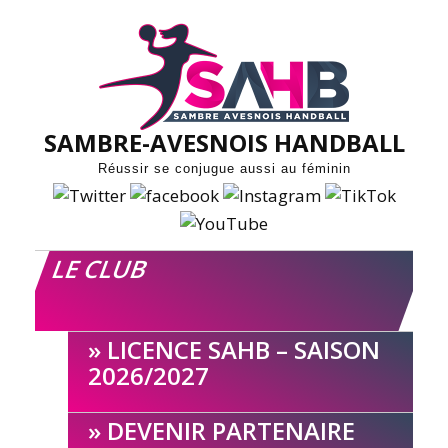
Skip
to
content
SAMBRE-AVESNOIS HANDBALL
Réussir se conjugue aussi au féminin
LE CLUB
LICENCE SAHB – SAISON
2026/2027
DEVENIR PARTENAIRE