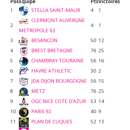
Pos
Équipe
Pts
Victoires
1
STELLA SAINT-MAUR
4
1
CLERMONT AUVERGNE
2
4
1
METROPOLE 63
3
BESANCON
50
12
4
BREST BRETAGNE
76
25
5
CHAMBRAY TOURAINE
56
16
6
HAVRE ATHLETIC
30
2
7
JDA DIJON BOURGOGNE
56
15
8
METZ
76
25
9
OGC NICE COTE D’AZUR
53
14
10
PARIS 92
40
9
11
PLAN DE CUQUES
52
13