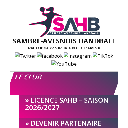
Skip
to
content
SAMBRE-AVESNOIS HANDBALL
Réussir se conjugue aussi au féminin
LE CLUB
LICENCE SAHB – SAISON
2026/2027
DEVENIR PARTENAIRE