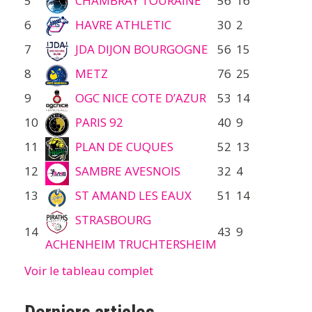
5
CHAMBRAY TOURAINE
56
16
6
HAVRE ATHLETIC
30
2
7
JDA DIJON BOURGOGNE
56
15
8
METZ
76
25
9
OGC NICE COTE D’AZUR
53
14
10
PARIS 92
40
9
11
PLAN DE CUQUES
52
13
12
SAMBRE AVESNOIS
32
4
13
ST AMAND LES EAUX
51
14
STRASBOURG
14
43
9
ACHENHEIM TRUCHTERSHEIM
Voir le tableau complet