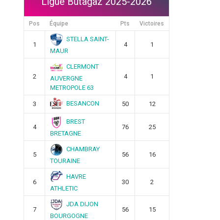
Ligue Butagaz 2025-2026
Pos
Équipe
Pts
Victoires
STELLA SAINT-
1
4
1
MAUR
CLERMONT
2
4
1
AUVERGNE
METROPOLE 63
BESANCON
3
50
12
BREST
4
76
25
BRETAGNE
CHAMBRAY
5
56
16
TOURAINE
HAVRE
6
30
2
ATHLETIC
JDA DIJON
7
56
15
BOURGOGNE