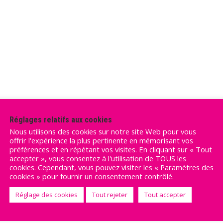
Réglages relatifs aux cookies
Nous utilisons des cookies sur notre site Web pour vous
offrir l'expérience la plus pertinente en mémorisant vos
préférences et en répétant vos visites. En cliquant sur « Tout
accepter », vous consentez à l'utilisation de TOUS les
cookies. Cependant, vous pouvez visiter les « Paramètres des
cookies » pour fournir un consentement contrôlé.
Réglage des cookies
Tout rejeter
Tout accepter