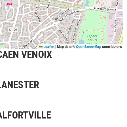
Leaflet
|
Map data ©
OpenStreetMap
contributors
CAEN VENOIX
LANESTER
ALFORTVILLE