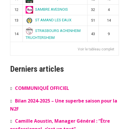
SAMBRE AVESNOIS
12
32
4
ST AMAND LES EAUX
13
51
14
STRASBOURG ACHENHEIM
14
43
9
TRUCHTERSHEIM
Voir le tableau complet
Derniers articles
COMMUNIQUÉ OFFICIEL
Bilan 2024-2025 – Une superbe saison pour la
N2F
Camille Aoustin, Manager Général : “Être
professionnel, c’est un tout”