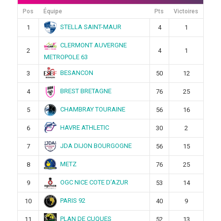
Pos
Équipe
Pts
Victoires
STELLA SAINT-MAUR
1
4
1
CLERMONT AUVERGNE
2
4
1
METROPOLE 63
BESANCON
3
50
12
BREST BRETAGNE
4
76
25
CHAMBRAY TOURAINE
5
56
16
HAVRE ATHLETIC
6
30
2
JDA DIJON BOURGOGNE
7
56
15
METZ
8
76
25
OGC NICE COTE D’AZUR
9
53
14
PARIS 92
10
40
9
PLAN DE CUQUES
11
52
13