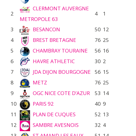
CLERMONT AUVERGNE
2
4
1
METROPOLE 63
3
BESANCON
50
12
4
BREST BRETAGNE
76
25
5
CHAMBRAY TOURAINE
56
16
6
HAVRE ATHLETIC
30
2
7
JDA DIJON BOURGOGNE
56
15
8
METZ
76
25
9
OGC NICE COTE D’AZUR
53
14
10
PARIS 92
40
9
11
PLAN DE CUQUES
52
13
12
SAMBRE AVESNOIS
32
4
13
ST AMAND LES EAUX
51
14