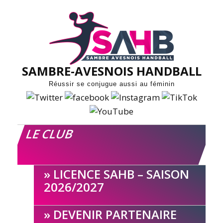
Skip
to
content
SAMBRE-AVESNOIS HANDBALL
Réussir se conjugue aussi au féminin
LE CLUB
LICENCE SAHB – SAISON
2026/2027
DEVENIR PARTENAIRE