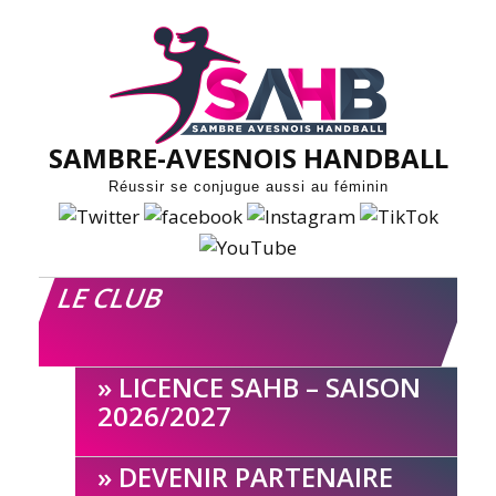
Skip
to
content
SAMBRE-AVESNOIS HANDBALL
Réussir se conjugue aussi au féminin
LE CLUB
LICENCE SAHB – SAISON
2026/2027
DEVENIR PARTENAIRE