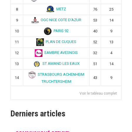
METZ
8
76
25
OGC NICE COTE D’AZUR
9
53
14
PARIS 92
10
40
9
PLAN DE CUQUES
11
52
13
SAMBRE AVESNOIS
12
32
4
ST AMAND LES EAUX
13
51
14
STRASBOURG ACHENHEIM
14
43
9
TRUCHTERSHEIM
Voir le tableau complet
Derniers articles