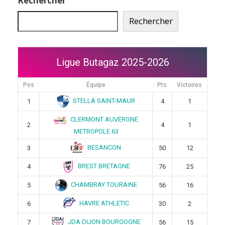
Rechercher
Rechercher
Ligue Butagaz 2025-2026
Pos
Équipe
Pts
Victoires
STELLA SAINT-MAUR
1
4
1
CLERMONT AUVERGNE
2
4
1
METROPOLE 63
BESANCON
3
50
12
BREST BRETAGNE
4
76
25
CHAMBRAY TOURAINE
5
56
16
HAVRE ATHLETIC
6
30
2
JDA DIJON BOURGOGNE
7
56
15