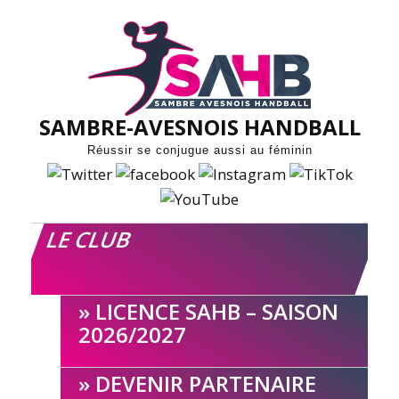
Skip
to
content
SAMBRE-AVESNOIS HANDBALL
Réussir se conjugue aussi au féminin
LE CLUB
LICENCE SAHB – SAISON
2026/2027
DEVENIR PARTENAIRE