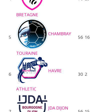
BRETAGNE
CHAMBRAY
5
56
16
TOURAINE
HAVRE
6
30
2
ATHLETIC
JDA DIJON
7
56
15