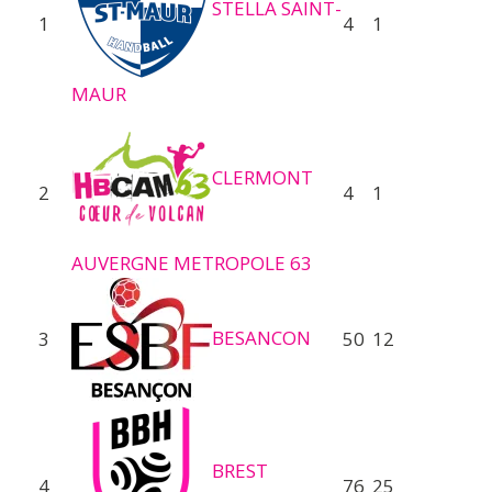
STELLA SAINT-
1
4
1
MAUR
CLERMONT
2
4
1
AUVERGNE METROPOLE 63
BESANCON
3
50
12
BREST
4
76
25