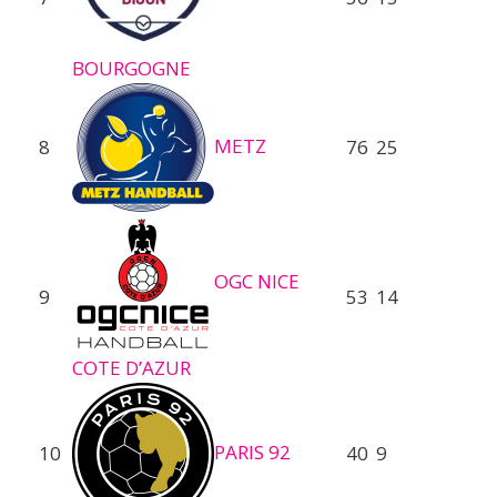
BOURGOGNE
METZ
8
76
25
OGC NICE
9
53
14
COTE D’AZUR
PARIS 92
10
40
9