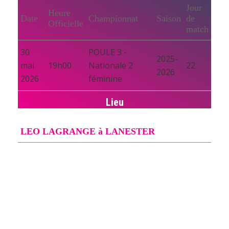
Jour
Heure
Date
Championnat
Saison
de
Officielle
match
30
POULE 3 -
2025-
mai
19h00
Nationale 2
22
2026
2026
féminine
Lieu
LEO LAGRANGE à LANESTER