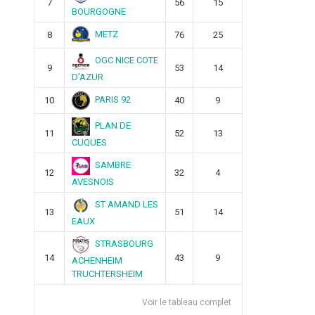
7
56
15
BOURGOGNE
METZ
8
76
25
OGC NICE COTE
9
53
14
D’AZUR
PARIS 92
10
40
9
PLAN DE
11
52
13
CUQUES
SAMBRE
12
32
4
AVESNOIS
ST AMAND LES
13
51
14
EAUX
STRASBOURG
14
43
9
ACHENHEIM
TRUCHTERSHEIM
Voir le tableau complet