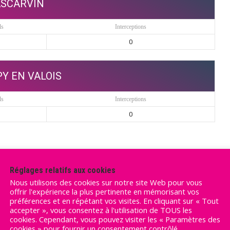
SCARVIN
ls
Interceptions
0
Y EN VALOIS
ls
Interceptions
0
Réglages relatifs aux cookies
Nous utilisons des cookies sur notre site Web pour vous
offrir l'expérience la plus pertinente en mémorisant vos
préférences et en répétant vos visites. En cliquant sur « Tout
accepter », vous consentez à l'utilisation de TOUS les
cookies. Cependant, vous pouvez visiter les « Paramètres des
cookies » pour fournir un consentement contrôlé.