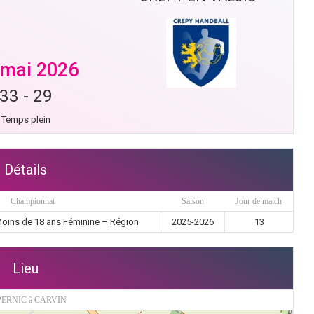
 mai 2026
33
-
29
Temps plein
Détails
Championnat
Saison
Jour de match
Moins de 18 ans Féminine – Région
2025-2026
13
Lieu
ERNIC à CARVIN