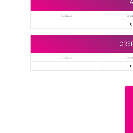
A
Position
Goa
0
CREP
Position
Goa
0