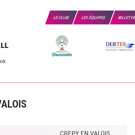
LE CLUB
LES ÉQUIPES
BILLETE
LL
VALOIS
CREPY EN VALOIS