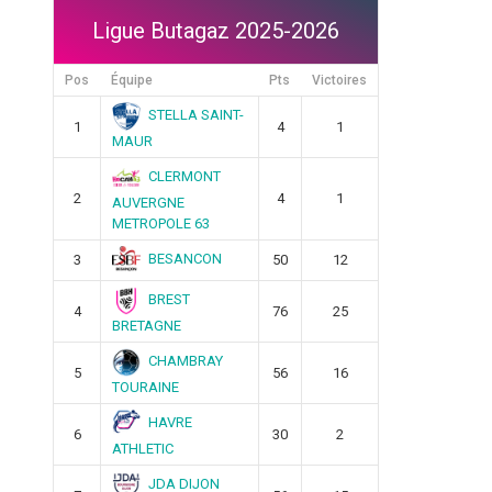
Ligue Butagaz 2025-2026
Pos
Équipe
Pts
Victoires
STELLA SAINT-
1
4
1
MAUR
CLERMONT
2
4
1
AUVERGNE
METROPOLE 63
BESANCON
3
50
12
BREST
4
76
25
BRETAGNE
CHAMBRAY
5
56
16
TOURAINE
HAVRE
6
30
2
ATHLETIC
JDA DIJON