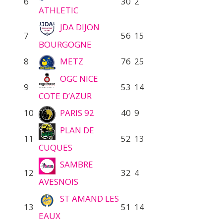
6
30
2
ATHLETIC
JDA DIJON
7
56
15
BOURGOGNE
8
METZ
76
25
OGC NICE
9
53
14
COTE D’AZUR
10
PARIS 92
40
9
PLAN DE
11
52
13
CUQUES
SAMBRE
12
32
4
AVESNOIS
ST AMAND LES
13
51
14
EAUX