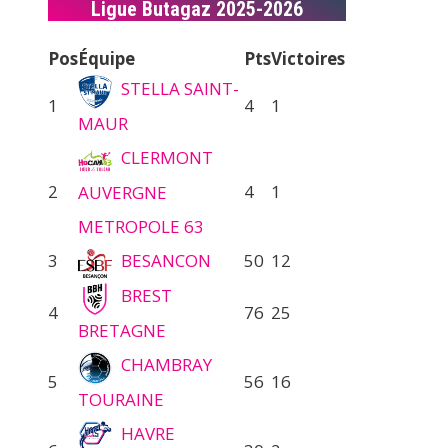
Ligue Butagaz 2025-2026
Pos
Équipe
Pts
Victoires
STELLA SAINT-
1
4
1
MAUR
CLERMONT
2
4
1
AUVERGNE
METROPOLE 63
3
BESANCON
50
12
BREST
4
76
25
BRETAGNE
CHAMBRAY
5
56
16
TOURAINE
HAVRE