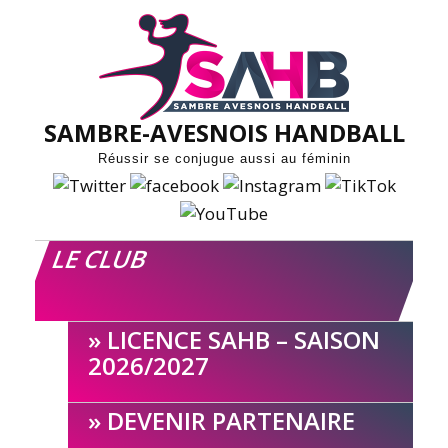
Skip
to
content
SAMBRE-AVESNOIS HANDBALL
Réussir se conjugue aussi au féminin
LE CLUB
LICENCE SAHB – SAISON
2026/2027
DEVENIR PARTENAIRE