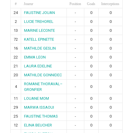
#
Joueur
Position
Goals
Interceptions
24
FAUSTINE JOUAN
-
0
0
2
LUCIE TREHOREL
-
0
0
13
MARINE LECONTE
-
0
0
72
KATELL EPINETTE
-
0
0
16
MATHILDE GESLIN
-
0
0
22
EMMA LEON
-
0
0
21
LAURA EDELINE
-
0
0
20
MATHILDE GONNIDEC
-
0
0
ROMANE THORAVAL–
4
-
0
0
GRONFIER
11
LOUANE MOM
-
0
0
29
MARWA ISSAOUI
-
0
0
25
FAUSTINE THOMAS
-
0
0
12
ELINA BEUCHER
-
0
0