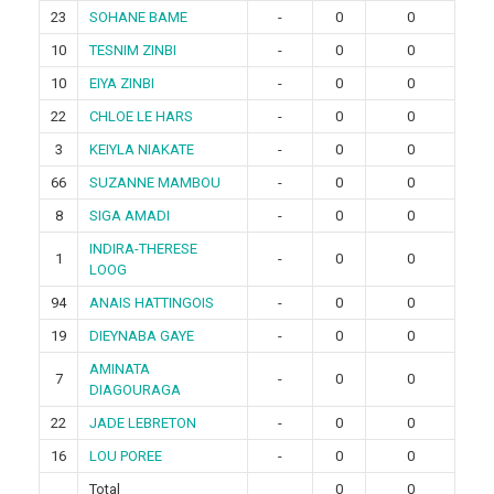
23
SOHANE BAME
-
0
0
10
TESNIM ZINBI
-
0
0
10
EIYA ZINBI
-
0
0
22
CHLOE LE HARS
-
0
0
3
KEIYLA NIAKATE
-
0
0
66
SUZANNE MAMBOU
-
0
0
8
SIGA AMADI
-
0
0
INDIRA-THERESE
1
-
0
0
LOOG
94
ANAIS HATTINGOIS
-
0
0
19
DIEYNABA GAYE
-
0
0
AMINATA
7
-
0
0
DIAGOURAGA
22
JADE LEBRETON
-
0
0
16
LOU POREE
-
0
0
Total
0
0