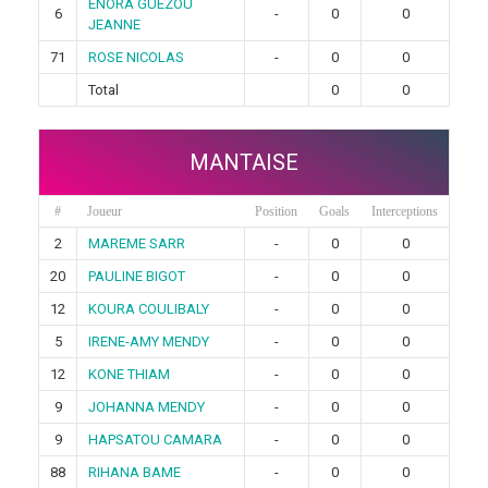
ENORA GUEZOU
6
-
0
0
JEANNE
71
ROSE NICOLAS
-
0
0
Total
0
0
MANTAISE
#
Joueur
Position
Goals
Interceptions
2
MAREME SARR
-
0
0
20
PAULINE BIGOT
-
0
0
12
KOURA COULIBALY
-
0
0
5
IRENE-AMY MENDY
-
0
0
12
KONE THIAM
-
0
0
9
JOHANNA MENDY
-
0
0
9
HAPSATOU CAMARA
-
0
0
88
RIHANA BAME
-
0
0