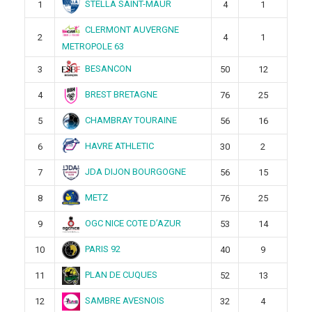
STELLA SAINT-MAUR
1
4
1
CLERMONT AUVERGNE
2
4
1
METROPOLE 63
BESANCON
3
50
12
BREST BRETAGNE
4
76
25
CHAMBRAY TOURAINE
5
56
16
HAVRE ATHLETIC
6
30
2
JDA DIJON BOURGOGNE
7
56
15
METZ
8
76
25
OGC NICE COTE D’AZUR
9
53
14
PARIS 92
10
40
9
PLAN DE CUQUES
11
52
13
SAMBRE AVESNOIS
12
32
4