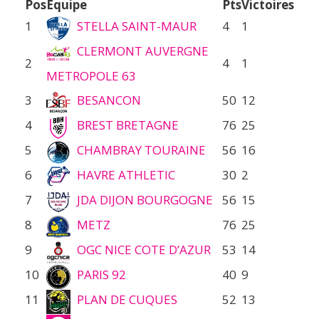
Pos
Équipe
Pts
Victoires
1
STELLA SAINT-MAUR
4
1
CLERMONT AUVERGNE
2
4
1
METROPOLE 63
3
BESANCON
50
12
4
BREST BRETAGNE
76
25
5
CHAMBRAY TOURAINE
56
16
6
HAVRE ATHLETIC
30
2
7
JDA DIJON BOURGOGNE
56
15
8
METZ
76
25
9
OGC NICE COTE D’AZUR
53
14
10
PARIS 92
40
9
11
PLAN DE CUQUES
52
13