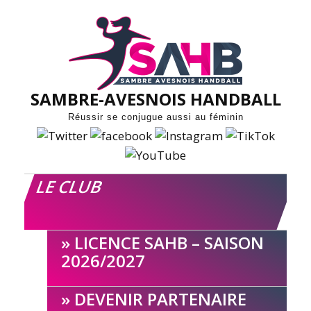
Skip
to
content
SAMBRE-AVESNOIS HANDBALL
Réussir se conjugue aussi au féminin
LE CLUB
LICENCE SAHB – SAISON
2026/2027
DEVENIR PARTENAIRE