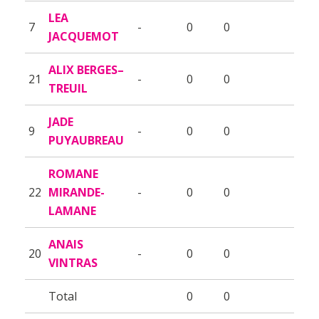
LEA
7
-
0
0
JACQUEMOT
ALIX BERGES–
21
-
0
0
TREUIL
JADE
9
-
0
0
PUYAUBREAU
ROMANE
22
MIRANDE-
-
0
0
LAMANE
ANAIS
20
-
0
0
VINTRAS
Total
0
0