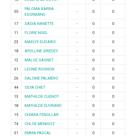
PALOMA BARBA
55
-
0
0
ESCRIBANO
17
SADIA NANETTE
-
0
0
11
FLORIE NOEL
-
0
0
23
MAELYS EUDARIC
-
0
0
18
APOLLINE SIREDEY
-
0
0
12
MALOE GASNET
-
0
0
31
LEONIE ROGNON
-
0
0
26
SALOME PALMERO
-
0
0
44
CILYA CHIET
-
0
0
13
MATHILDE CUENOT
-
0
0
18
MATHILDE EUVRARD
-
0
0
15
CHIARA FENOLLAR
-
0
0
74
CHLOE MENIGOZ
-
0
0
31
EMMA PASCAL
-
0
0