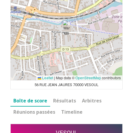
Leaflet
|
Map data ©
OpenStreetMap
contributors
56 RUE JEAN JAURES 70000 VESOUL
Boîte de score
Résultats
Arbitres
Réunions passées
Timeline
VESOUL