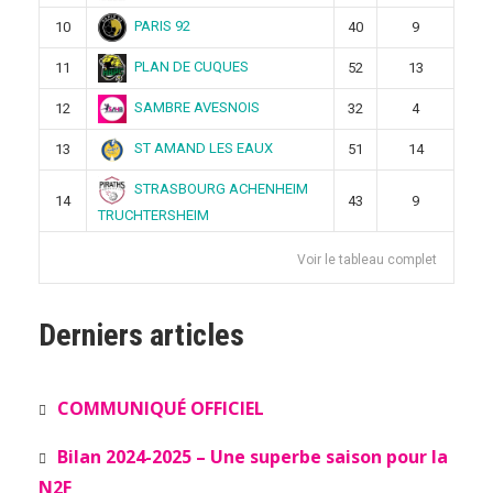
PARIS 92
10
40
9
PLAN DE CUQUES
11
52
13
SAMBRE AVESNOIS
12
32
4
ST AMAND LES EAUX
13
51
14
STRASBOURG ACHENHEIM
14
43
9
TRUCHTERSHEIM
Voir le tableau complet
Derniers articles
COMMUNIQUÉ OFFICIEL
Bilan 2024-2025 – Une superbe saison pour la
N2F