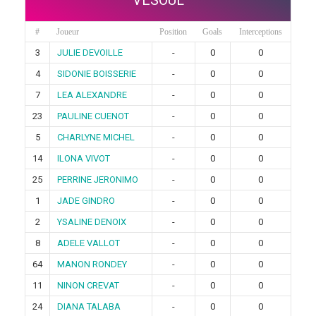
#
Joueur
Position
Goals
Interceptions
3
JULIE DEVOILLE
-
0
0
4
SIDONIE BOISSERIE
-
0
0
7
LEA ALEXANDRE
-
0
0
23
PAULINE CUENOT
-
0
0
5
CHARLYNE MICHEL
-
0
0
14
ILONA VIVOT
-
0
0
25
PERRINE JERONIMO
-
0
0
1
JADE GINDRO
-
0
0
2
YSALINE DENOIX
-
0
0
8
ADELE VALLOT
-
0
0
64
MANON RONDEY
-
0
0
11
NINON CREVAT
-
0
0
24
DIANA TALABA
-
0
0