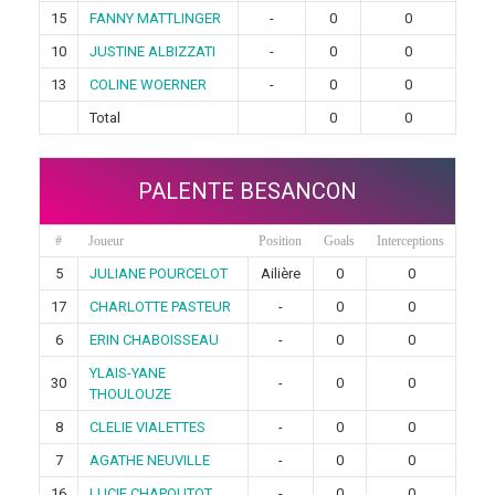
15
FANNY MATTLINGER
-
0
0
10
JUSTINE ALBIZZATI
-
0
0
13
COLINE WOERNER
-
0
0
Total
0
0
PALENTE BESANCON
#
Joueur
Position
Goals
Interceptions
5
JULIANE POURCELOT
Ailière
0
0
17
CHARLOTTE PASTEUR
-
0
0
6
ERIN CHABOISSEAU
-
0
0
YLAIS-YANE
30
-
0
0
THOULOUZE
8
CLELIE VIALETTES
-
0
0
7
AGATHE NEUVILLE
-
0
0
16
LUCIE CHAPOUTOT
-
0
0