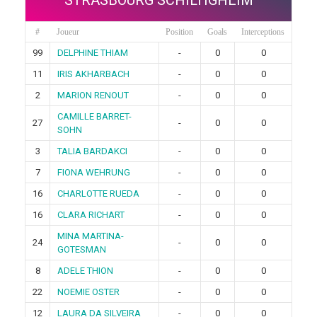
#
Joueur
Position
Goals
Interceptions
99
DELPHINE THIAM
-
0
0
11
IRIS AKHARBACH
-
0
0
2
MARION RENOUT
-
0
0
CAMILLE BARRET-
27
-
0
0
SOHN
3
TALIA BARDAKCI
-
0
0
7
FIONA WEHRUNG
-
0
0
16
CHARLOTTE RUEDA
-
0
0
16
CLARA RICHART
-
0
0
MINA MARTINA-
24
-
0
0
GOTESMAN
8
ADELE THION
-
0
0
22
NOEMIE OSTER
-
0
0
12
LAURA DA SILVEIRA
-
0
0