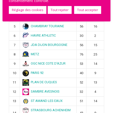
consentement contrôlé.
BESANCON
3
50
12
Réglage des cookies
Tout rejeter
Tout accepter
BREST BRETAGNE
4
76
25
CHAMBRAY TOURAINE
5
56
16
HAVRE ATHLETIC
6
30
2
JDA DIJON BOURGOGNE
7
56
15
METZ
8
76
25
OGC NICE COTE D’AZUR
9
53
14
PARIS 92
10
40
9
PLAN DE CUQUES
11
52
13
SAMBRE AVESNOIS
12
32
4
ST AMAND LES EAUX
13
51
14
STRASBOURG ACHENHEIM
14
43
9