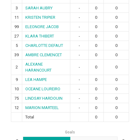
3
SARAH AUBRY
-
0
0
11
KRISTEN TRIPIER
-
0
0
99
ELEONORE JACOB
-
0
0
27
KLARA THIBERT
-
0
0
5
CHARLOTTE DEFAUT
-
0
0
39
AMBRE CLEMENCET
-
0
0
ALEXANE
2
-
0
0
HARANCOURT
9
LEA HAMPE
-
0
0
10
OCEANE LOUREIRO
-
0
0
75
LINDSAY HARDOUIN
-
0
0
12
MARION MARTEEL
-
0
0
Total
0
0
Goals