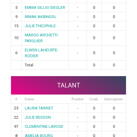
5
EMMA GILLIG-SIEGLER
-
0
0
9
IRMAK AKBINGOL
-
0
0
15
JULIE THEOPHILE
-
0
0
MARGO ARCHETTI-
10
-
0
0
PARQUIER
ELWEN LAHEURTE-
6
-
0
0
RODIER
Total
0
0
TALANT
#
Joueur
Position
Goals
Interceptions
25
LAURA TARRIET
-
0
0
22
JULIE BESSON
-
0
0
97
CLEMENTINE LAROSE
-
0
0
8
AMELIA BOURG
-
0
0