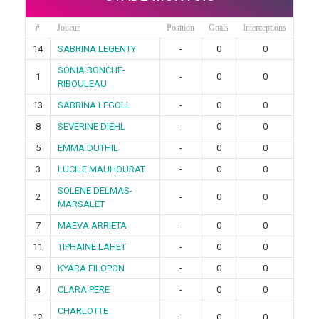
#
Joueur
Position
Goals
Interceptions
14
SABRINA LEGENTY
-
0
0
SONIA BONCHE-
1
-
0
0
RIBOULEAU
13
SABRINA LEGOLL
-
0
0
8
SEVERINE DIEHL
-
0
0
5
EMMA DUTHIL
-
0
0
3
LUCILE MAUHOURAT
-
0
0
SOLENE DELMAS-
2
-
0
0
MARSALET
7
MAEVA ARRIETA
-
0
0
11
TIPHAINE LAHET
-
0
0
9
KYARA FILOPON
-
0
0
4
CLARA PERE
-
0
0
CHARLOTTE
12
-
0
0