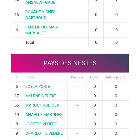
ANSALDI–GRUE
ROXANE VIGNES-
16
-
0
0
DARTHOUS
FANELIE DELMAS-
6
-
0
0
MARSALET
Total
0
0
PAYS DES NESTES
#
Joueur
Position
Goals
Interceptions
5
LOYLA PORTE
-
0
0
17
MYLENE CIEUTAT
-
0
0
66
MARGOT RUBIOLA
-
0
0
19
ANAELLE MARTINEZ
-
0
0
8
LORETTE VEDERE
-
0
0
9
CHARLOTTE VEDERE
-
0
0