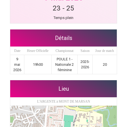
23
-
25
Temps plein
Détails
Date
Heure Officielle
Championnat
Saison
Jour de match
9
POULE 1 -
2025-
mai
19h00
Nationale 2
20
2026
2026
féminine
Lieu
L'ARGENTE à MONT DE MARSAN