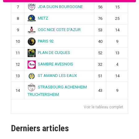
JDA DIJON BOURGOGNE
7
56
15
METZ
8
76
25
OGC NICE COTE D’AZUR
9
53
14
PARIS 92
10
40
9
PLAN DE CUQUES
11
52
13
SAMBRE AVESNOIS
12
32
4
ST AMAND LES EAUX
13
51
14
STRASBOURG ACHENHEIM
14
43
9
TRUCHTERSHEIM
Voir le tableau complet
Derniers articles