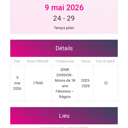
9 mai 2026
24
-
29
Temps plein
Détails
Date
Heure Officielle
Championnat
Saison
Jour de match
2EME
DIVISION -
9
Moins de 18
2025-
mai
17h00
12
ans
2026
2026
Féminine –
Région
Lieu