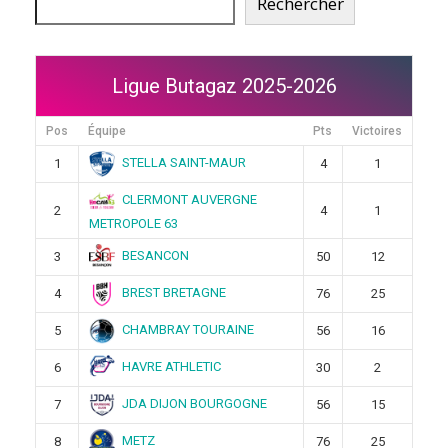
Rechercher
Ligue Butagaz 2025-2026
Pos
Équipe
Pts
Victoires
STELLA SAINT-MAUR
1
4
1
CLERMONT AUVERGNE
2
4
1
METROPOLE 63
BESANCON
3
50
12
BREST BRETAGNE
4
76
25
CHAMBRAY TOURAINE
5
56
16
HAVRE ATHLETIC
6
30
2
JDA DIJON BOURGOGNE
7
56
15
METZ
8
76
25