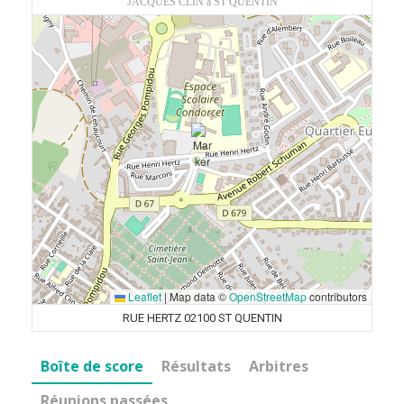
JACQUES CLIN à ST QUENTIN
Leaflet
|
Map data ©
OpenStreetMap
contributors
RUE HERTZ 02100 ST QUENTIN
Boîte de score
Résultats
Arbitres
Réunions passées