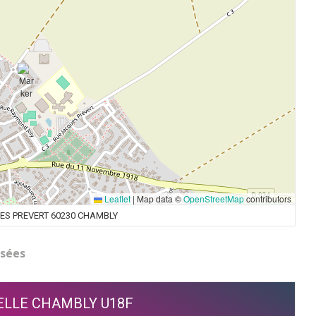
Leaflet
|
Map data ©
OpenStreetMap
contributors
ES PREVERT 60230 CHAMBLY
ssées
ELLE CHAMBLY U18F