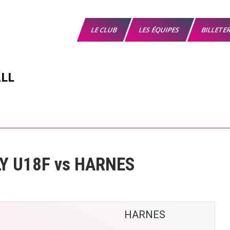
LE CLUB
LES ÉQUIPES
BILLETE
LL
Y U18F vs HARNES
HARNES