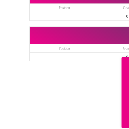
Position
Goa
0
Position
Goa
0