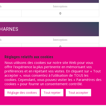
ls
Interceptions
0
HARNES
ls
Interceptions
0
Réglages relatifs aux cookies
Nous utilisons des cookies sur notre site Web pour vous
offrir l'expérience la plus pertinente en mémorisant vos
préférences et en répétant vos visites. En cliquant sur « Tout
accepter », vous consentez à l'utilisation de TOUS les
cookies. Cependant, vous pouvez visiter les « Paramètres des
cookies » pour fournir un consentement contrôlé.
Réglage des cookies
Tout rejeter
Tout accepter