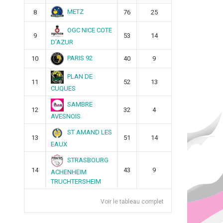
METZ
8
76
25
OGC NICE COTE
9
53
14
D’AZUR
PARIS 92
10
40
9
PLAN DE
11
52
13
CUQUES
SAMBRE
12
32
4
AVESNOIS
ST AMAND LES
13
51
14
EAUX
STRASBOURG
14
43
9
ACHENHEIM
TRUCHTERSHEIM
Voir le tableau complet