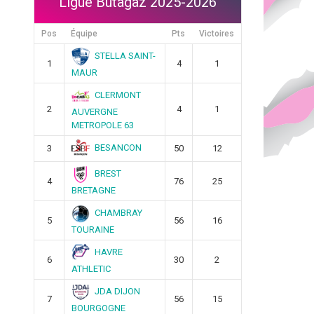
Ligue Butagaz 2025-2026
Pos
Équipe
Pts
Victoires
STELLA SAINT-
1
4
1
MAUR
CLERMONT
2
4
1
AUVERGNE
METROPOLE 63
BESANCON
3
50
12
BREST
4
76
25
BRETAGNE
CHAMBRAY
5
56
16
TOURAINE
HAVRE
6
30
2
ATHLETIC
JDA DIJON
7
56
15
BOURGOGNE