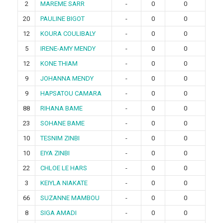
2
MAREME SARR
-
0
0
20
PAULINE BIGOT
-
0
0
12
KOURA COULIBALY
-
0
0
5
IRENE-AMY MENDY
-
0
0
12
KONE THIAM
-
0
0
9
JOHANNA MENDY
-
0
0
9
HAPSATOU CAMARA
-
0
0
88
RIHANA BAME
-
0
0
23
SOHANE BAME
-
0
0
10
TESNIM ZINBI
-
0
0
10
EIYA ZINBI
-
0
0
22
CHLOE LE HARS
-
0
0
3
KEIYLA NIAKATE
-
0
0
66
SUZANNE MAMBOU
-
0
0
8
SIGA AMADI
-
0
0