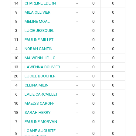
14
CHARLINE EDERN
-
0
0
9
MILA OLLIVIER
-
0
0
8
MELINE MOAL
-
0
0
3
LUCIE JEZEQUEL
-
0
0
11
PAULINE MILLET
-
0
0
4
NORAH CANTIN
-
0
0
10
MAIWENN HELLO
-
0
0
13
LAWENNA BOUVIER
-
0
0
20
LUCILE BOUCHER
-
0
0
4
CELINA MILIN
-
0
0
6
LALIE CARCAILLET
-
0
0
10
MAELYS CAROFF
-
0
0
18
SARAH HERRY
-
0
0
7
PAULINE MORVAN
-
0
0
LOANE AUGUSTE-
8
-
0
0