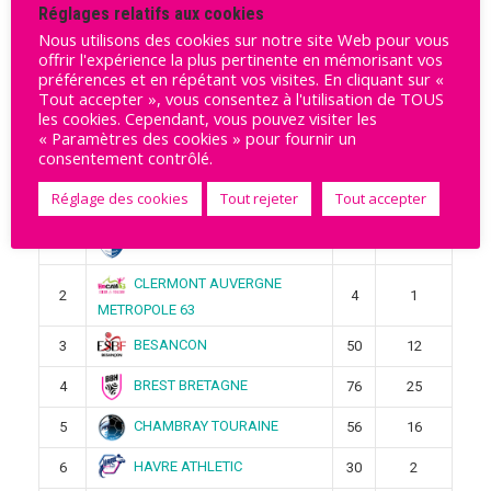
Réglages relatifs aux cookies
Rechercher
Nous utilisons des cookies sur notre site Web pour vous
offrir l'expérience la plus pertinente en mémorisant vos
Rechercher
préférences et en répétant vos visites. En cliquant sur «
Tout accepter », vous consentez à l'utilisation de TOUS
les cookies. Cependant, vous pouvez visiter les
« Paramètres des cookies » pour fournir un
Ligue Butagaz 2025-2026
consentement contrôlé.
Réglage des cookies
Tout rejeter
Tout accepter
Pos
Équipe
Pts
Victoires
STELLA SAINT-MAUR
1
4
1
CLERMONT AUVERGNE
2
4
1
METROPOLE 63
BESANCON
3
50
12
BREST BRETAGNE
4
76
25
CHAMBRAY TOURAINE
5
56
16
HAVRE ATHLETIC
6
30
2