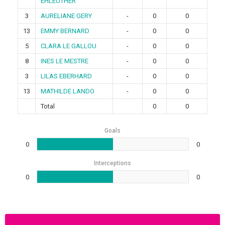
EHLEUTHER
3
AURELIANE GERY
-
0
0
13
EMMY BERNARD
-
0
0
5
CLARA LE GALLOU
-
0
0
8
INES LE MESTRE
-
0
0
3
LILAS EBERHARD
-
0
0
13
MATHILDE LANDO
-
0
0
Total
0
0
Goals
0
0
Interceptions
0
0