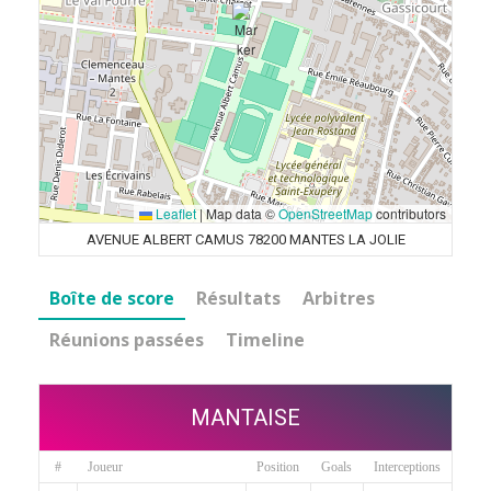
Leaflet
|
Map data ©
OpenStreetMap
contributors
AVENUE ALBERT CAMUS 78200 MANTES LA JOLIE
Boîte de score
Résultats
Arbitres
Réunions passées
Timeline
MANTAISE
#
Joueur
Position
Goals
Interceptions