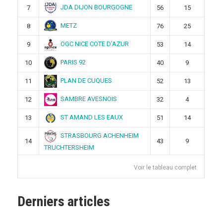
JDA DIJON BOURGOGNE
7
56
15
METZ
8
76
25
OGC NICE COTE D’AZUR
9
53
14
PARIS 92
10
40
9
PLAN DE CUQUES
11
52
13
SAMBRE AVESNOIS
12
32
4
ST AMAND LES EAUX
13
51
14
STRASBOURG ACHENHEIM
14
43
9
TRUCHTERSHEIM
Voir le tableau complet
Derniers articles