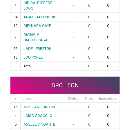
INDIRA-THERESE
1
-
0
0
LOOG
94
ANAIS HATTINGOIS
-
0
0
19
DIEYNABA GAYE
-
0
0
AMINATA
7
-
0
0
DIAGOURAGA
22
JADE LEBRETON
-
0
0
16
LOU POREE
-
0
0
Total
0
0
BRO LEON
#
Joueur
Position
Goals
Interceptions
16
MORGANE URCUN
-
0
0
4
LOISA GOACOLO
-
0
0
5
AXELLE VINGANTE
-
0
0