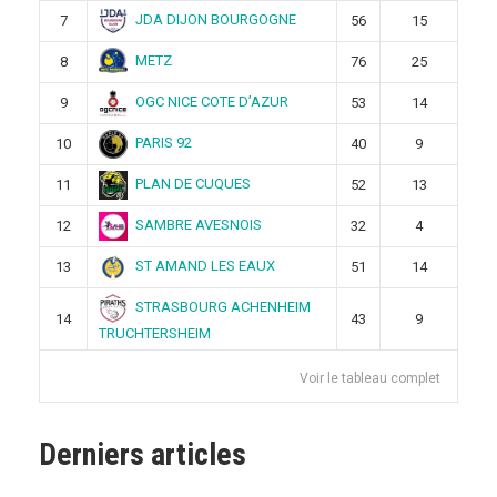
JDA DIJON BOURGOGNE
7
56
15
METZ
8
76
25
OGC NICE COTE D’AZUR
9
53
14
PARIS 92
10
40
9
PLAN DE CUQUES
11
52
13
SAMBRE AVESNOIS
12
32
4
ST AMAND LES EAUX
13
51
14
STRASBOURG ACHENHEIM
14
43
9
TRUCHTERSHEIM
Voir le tableau complet
Derniers articles