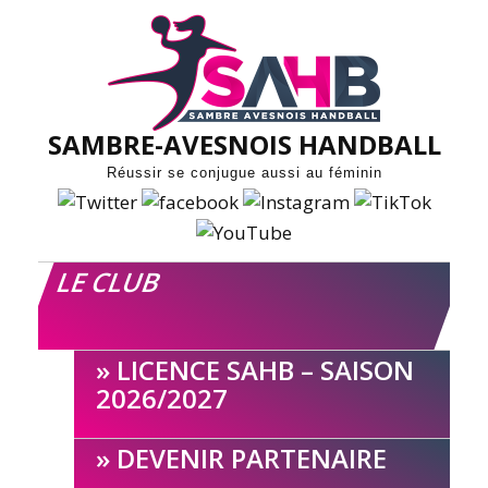
Skip
to
content
SAMBRE-AVESNOIS HANDBALL
Réussir se conjugue aussi au féminin
LE CLUB
LICENCE SAHB – SAISON
2026/2027
DEVENIR PARTENAIRE