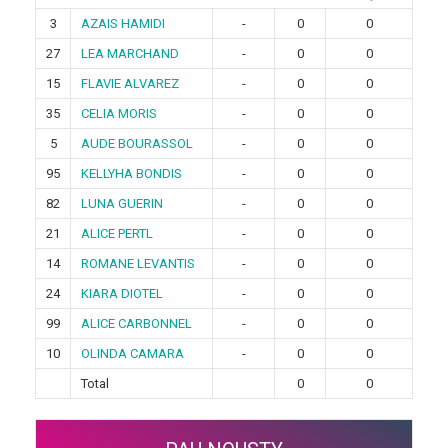
3
AZAIS HAMIDI
-
0
0
27
LEA MARCHAND
-
0
0
15
FLAVIE ALVAREZ
-
0
0
35
CELIA MORIS
-
0
0
5
AUDE BOURASSOL
-
0
0
95
KELLYHA BONDIS
-
0
0
82
LUNA GUERIN
-
0
0
21
ALICE PERTL
-
0
0
14
ROMANE LEVANTIS
-
0
0
24
KIARA DIOTEL
-
0
0
99
ALICE CARBONNEL
-
0
0
10
OLINDA CAMARA
-
0
0
Total
0
0