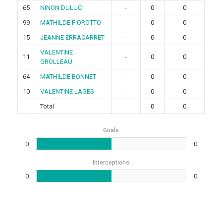
65
NINON DULUC
-
0
0
99
MATHILDE FIOROTTO
-
0
0
15
JEANNE ERRACARRET
-
0
0
VALENTINE
11
-
0
0
GROLLEAU
64
MATHILDE BONNET
-
0
0
10
VALENTINE LAGES
-
0
0
Total
0
0
Goals
0
0
Interceptions
0
0