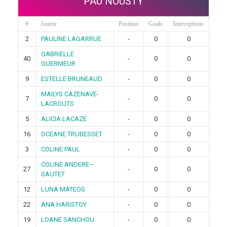
PAU NOUSTY
#
Joueur
Position
Goals
Interceptions
2
PAULINE LAGARRUE
-
0
0
GABRIELLE
40
-
0
0
GUERMEUR
9
ESTELLE BRUNEAUD
-
0
0
MAILYS CAZENAVE-
7
-
0
0
LACROUTS
5
ALICIA LACAZE
-
0
0
16
OCEANE TRUBESSET
-
0
0
3
COLINE PAUL
-
0
0
COLINE ANDERE–
27
-
0
0
SAUTET
12
LUNA MATEOS
-
0
0
22
ANA HARISTOY
-
0
0
19
LOANE SANCHOU
-
0
0