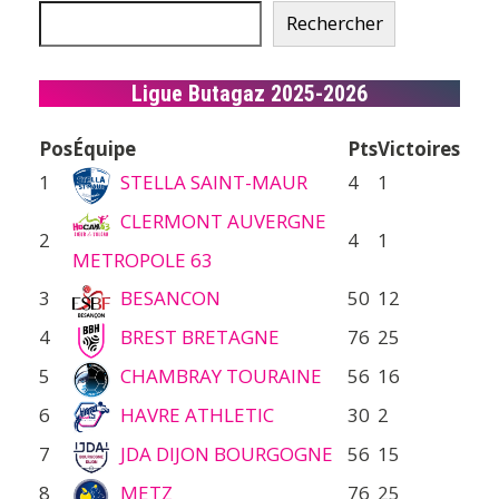
Rechercher
Ligue Butagaz 2025-2026
Pos
Équipe
Pts
Victoires
1
STELLA SAINT-MAUR
4
1
CLERMONT AUVERGNE
2
4
1
METROPOLE 63
3
BESANCON
50
12
4
BREST BRETAGNE
76
25
5
CHAMBRAY TOURAINE
56
16
6
HAVRE ATHLETIC
30
2
7
JDA DIJON BOURGOGNE
56
15
8
METZ
76
25