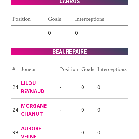
CARROS
Position
Goals
Interceptions
0
0
BEAUREPAIRE
#
Joueur
Position
Goals
Interceptions
LILOU
24
-
0
0
REYNAUD
MORGANE
24
-
0
0
CHANUT
AURORE
99
-
0
0
VERNET