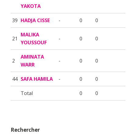
YAKOTA
39
HADJA CISSE
-
0
0
MALIKA
21
-
0
0
YOUSSOUF
AMINATA
2
-
0
0
WARR
44
SAFA HAMILA
-
0
0
Total
0
0
Rechercher