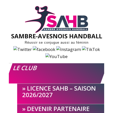
Skip
to
content
SAMBRE-AVESNOIS HANDBALL
Réussir se conjugue aussi au féminin
LE CLUB
LICENCE SAHB – SAISON
2026/2027
DEVENIR PARTENAIRE