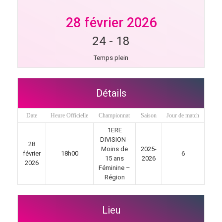
28 février 2026
24
-
18
Temps plein
Détails
Date
Heure Officielle
Championnat
Saison
Jour de match
1ERE
DIVISION -
28
Moins de
2025-
février
18h00
6
15 ans
2026
2026
Féminine –
Région
Lieu