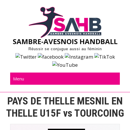
Skip
to
content
SAMBRE-AVESNOIS HANDBALL
Réussir se conjugue aussi au féminin
Menu
PAYS DE THELLE MESNIL EN
THELLE U15F vs TOURCOING